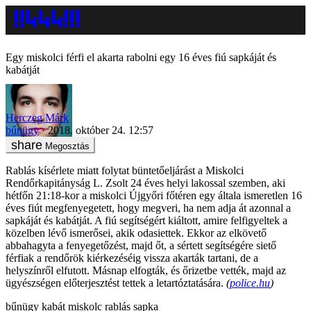
Egy miskolci férfi el akarta rabolni egy 16 éves fiú sapkáját és
kabátját
Herczeg Márk
bűnügy
2018. október 24. 12:57
Megosztás
Rablás kísérlete miatt folytat büntetőeljárást a Miskolci
Rendőrkapitányság L. Zsolt 24 éves helyi lakossal szemben, aki
hétfőn 21:18-kor a miskolci Újgyőri főtéren egy általa ismeretlen 16
éves fiút megfenyegetett, hogy megveri, ha nem adja át azonnal a
sapkáját és kabátját. A fiú segítségért kiáltott, amire felfigyeltek a
közelben lévő ismerősei, akik odasiettek. Ekkor az elkövető
abbahagyta a fenyegetőzést, majd őt, a sértett segítségére siető
férfiak a rendőrök kiérkezéséig vissza akarták tartani, de a
helyszínről elfutott. Másnap elfogták, és őrizetbe vették, majd az
ügyészségen előterjesztést tettek a letartóztatására.
(
police.hu
)
bűnügy
kabát
miskolc
rablás
sapka