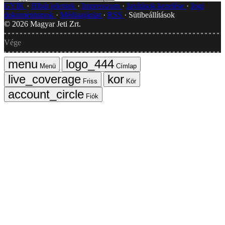
GYIK
Hibát jelentek
Impresszum
Javítások kezelése
Jogi
dokumentumok
Médiaajánlat
RSS
Sütibeállítások
©
2026
Magyar Jeti Zrt.
Vége
Menü
Címlap
Friss
Kör
Fiók