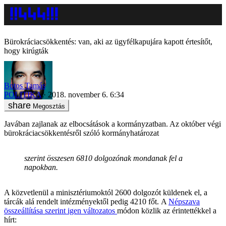
Bürokráciacsökkentés: van, aki az ügyfélkapujára kapott értesítőt,
hogy kirúgták
Botos Tamás
POLITIKA
2018. november 6. 6:34
Megosztás
Javában zajlanak az elbocsátások a kormányzatban. Az október végi
bürokráciacsökkentésről szóló kormányhatározat
szerint összesen 6810 dolgozónak mondanak fel a
napokban.
A közvetlenül a minisztériumoktól 2600 dolgozót küldenek el, a
tárcák alá rendelt intézményektől pedig 4210 főt. A
Népszava
összeállítása szerint igen változatos
módon közlik az érintettékkel a
hírt: