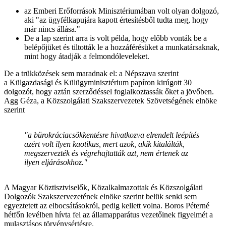
az Emberi Erőforrások Minisztériumában volt olyan dolgozó,
aki "az ügyfélkapujára kapott értesítésből tudta meg, hogy
már nincs állása."
De a lap szerint arra is volt példa, hogy előbb vonták be a
belépőjüket és tiltották le a hozzáférésüket a munkatársaknak,
mint hogy átadják a felmondóleveleket.
De a trükközések sem maradnak el: a Népszava szerint
a Külgazdasági és Külügyminisztérium papíron kirúgott 30
dolgozót, hogy aztán szerződéssel foglalkoztassák őket a jövőben.
Agg Géza, a Közszolgálati Szakszervezetek Szövetségének elnöke
szerint
"a bürokráciacsökkentésre hivatkozva elrendelt leépítés
azért volt ilyen kaotikus, mert azok, akik kitalálták,
megszervezték és végrehajtatták azt, nem értenek az
ilyen eljárásokhoz."
A Magyar Köztisztviselők, Közalkalmazottak és Közszolgálati
Dolgozók Szakszervezetének elnöke szerint belük senki sem
egyeztetett az elbocsátásokról, pedig kellett volna. Boros Péterné
hétfőn levélben hívta fel az államapparátus vezetőinek figyelmét a
mulasztásos törvénysértésre.