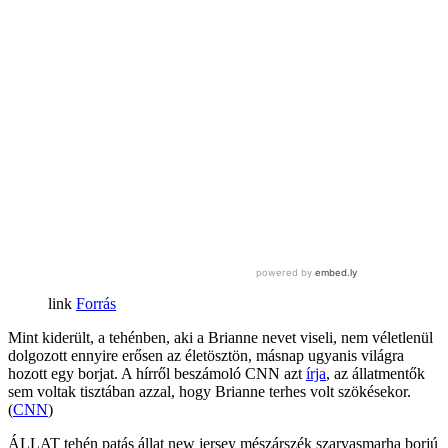
Forrás
Mint kiderült, a tehénben, aki a Brianne nevet viseli, nem véletlenül
dolgozott ennyire erősen az életösztön, másnap ugyanis világra
hozott egy borjat. A hírről beszámoló CNN azt
írja
, az állatmentők
sem voltak tisztában azzal, hogy Brianne terhes volt szökésekor.
(
CNN
)
ÁLLAT
tehén
patás állat
new jersey
mészárszék
szarvasmarha
borjú