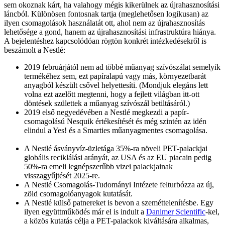
sem okoznak kárt, ha valahogy mégis kikerülnek az újrahasznosítási
láncból. Különösen fontosnak tartja (meglehetősen logikusan) az
ilyen csomagolások használatát ott, ahol nem az újrahasznosítás
lehetősége a gond, hanem az újrahasznosítási infrastruktúra hiánya.
A bejelentéshez kapcsolódóan rögtön konkrét intézkedésekről is
beszámolt a Nestlé:
2019 februárjától nem ad többé műanyag szívószálat semelyik
termékéhez sem, ezt papíralapú vagy más, környezetbarát
anyagból készült csővel helyettesíti. (Mondjuk elegáns lett
volna ezt azelőtt megtenni, hogy a fejlett világban itt-ott
döntések születtek a műanyag szívószál betiltásáról.)
2019 első negyedévében a Nestlé megkezdi a papír-
csomagolású Nesquik értékesítését és még szintén az idén
elindul a Yes! és a Smarties műanyagmentes csomagolása.
A Nestlé ásványvíz-üzletága 35%-ra növeli PET-palackjai
globális reciklálási arányát, az USA és az EU piacain pedig
50%-ra emeli legnépszerűbb vizei palackjainak
visszagyűjtését 2025-re.
A Nestlé Csomagolás-Tudományi Intézete felturbózza az új,
zöld csomagolóanyagok kutatását.
A Nestlé külső patnereket is bevon a szeméttelenítésbe. Egy
ilyen együttműködés már el is indult a
Danimer Scientific
-kel,
a közös kutatás célja a PET-palackok kiváltására alkalmas,