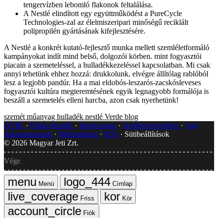
tengervízben lebomló flakonok feltalálása.
A Nestlé elindított egy együttműködést a PureCycle
Technologies-zal az élelmiszeripari minőségű reciklált
polipropilén gyártásának kifejlesztésére.
A Nestlé a konkrét kutató-fejlesztő munka mellett szemléletformáló
kampányokat indít mind belső, dolgozói körben. mint fogyasztói
piacain a szemeteléssel, a hulladékkezeléssel kapcsolatban. Mi csak
annyi tehetünk ehhez hozzá: drukkolunk, elvégre állítólag rablóból
lesz a legjobb pandúr. Ha a mai eldobós-leszarós-zacskósleveses
fogyasztói kultúra megteremtésének egyik legnagyobb formálója is
beszáll a szemetelés elleni harcba, azon csak nyerhetünk!
szemét
műanyag hulladék
nestlé
Verde blog
GYIK
Hibát jelentek
Impresszum
Javítások kezelése
Jogi
dokumentumok
Médiaajánlat
RSS
Sütibeállítások
©
2026
Magyar Jeti Zrt.
Vége
Menü
Címlap
Friss
Kör
Fiók