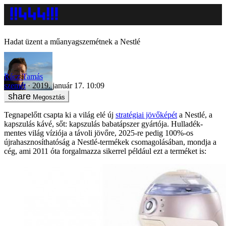
Hadat üzent a műanyagszemétnek a Nestlé
Rácz Tamás
szemét
2019. január 17. 10:09
Megosztás
Tegnapelőtt csapta ki a világ elé új
stratégiai jövőképét
a Nestlé, a
kapszulás kávé, sőt: kapszulás babatápszer gyártója. Hulladék-
mentes világ víziója a távoli jövőre, 2025-re pedig 100%-os
újrahasznosíthatóság a Nestlé-termékek csomagolásában, mondja a
cég, ami 2011 óta forgalmazza sikerrel például ezt a terméket is: