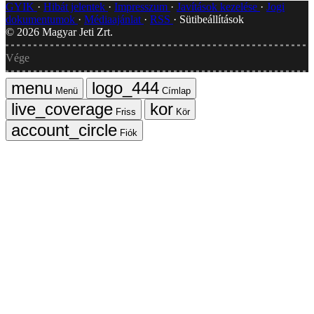
GYIK
Hibát jelentek
Impresszum
Javítások kezelése
Jogi
dokumentumok
Médiaajánlat
RSS
Sütibeállítások
©
2026
Magyar Jeti Zrt.
Vége
Menü
Címlap
Friss
Kör
Fiók