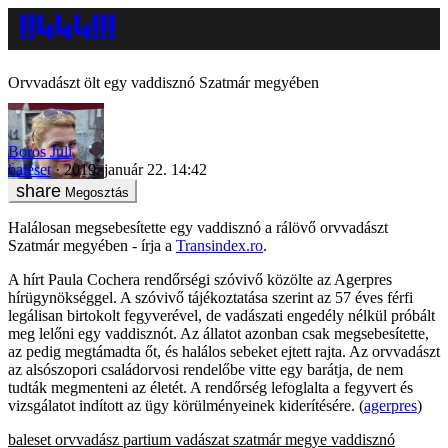
Orvvadászt ölt egy vaddisznó Szatmár megyében
Boros Juli
baleset
2019. január 22. 14:42
Megosztás
Halálosan megsebesítette egy vaddisznó a rálövő orvvadászt
Szatmár megyében - írja a
Transindex.ro
.
A hírt Paula Cochera rendőrségi szóvivő közölte az Agerpres
hírügynökséggel. A szóvivő tájékoztatása szerint az 57 éves férfi
legálisan birtokolt fegyverével, de vadászati engedély nélkül próbált
meg lelőni egy vaddisznót. Az állatot azonban csak megsebesítette,
az pedig megtámadta őt, és halálos sebeket ejtett rajta. Az orvvadászt
az alsószopori családorvosi rendelőbe vitte egy barátja, de nem
tudták megmenteni az életét. A rendőrség lefoglalta a fegyvert és
vizsgálatot indított az ügy körülményeinek kiderítésére. (
agerpres
)
baleset
orvvadász
partium
vadászat
szatmár megye
vaddisznó