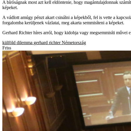
A bíróságnak most azt kell eldöntenie, hogy magántulajdonnak számít-
képeket.
A vádlott amúgy pénzt akart csinálni a képekből, fel is vette a kapcso
forgalomba kerüljenek vázlatai, meg akarta semmisíteni a képeket.
Gerhard Richter híres arról, hogy kidobja vagy megsemmisíti művei e
külföld
dilemma
gerhard richter
Németország
Friss