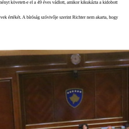
nyt követett-e el a 49 éves vádlott, amikor kikukázta a kidobott
űvek értékét. A bíróság szóvivője szerint Richter nem akarta, hogy