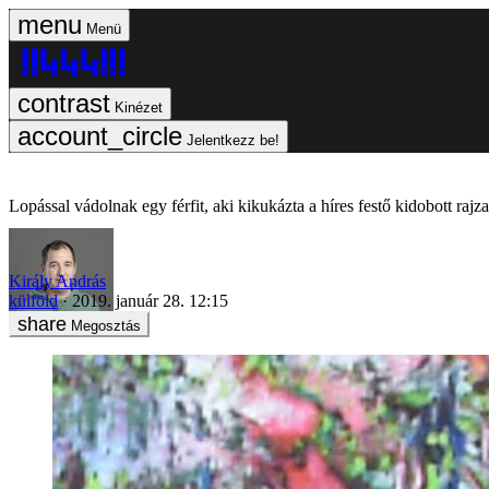
Menü
Kinézet
Jelentkezz be!
Lopással vádolnak egy férfit, aki kikukázta a híres festő kidobott rajza
Király András
külföld
2019. január 28. 12:15
Megosztás