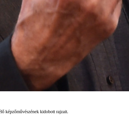
 élő képzőművészének kidobott rajzait.