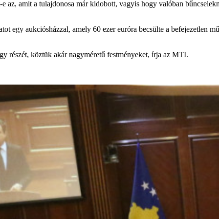
e az, amit a tulajdonosa már kidobott, vagyis hogy valóban bűncselekmé
latot egy aukciósházzal, amely 60 ezer euróra becsülte a befejezetlen m
gy részét, köztük akár nagyméretű festményeket, írja az MTI.