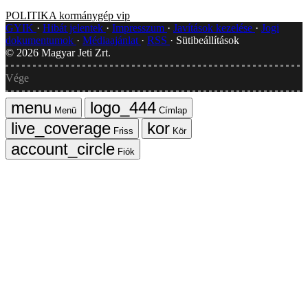
POLITIKA
kormánygép
vip
GYIK
Hibát jelentek
Impresszum
Javítások kezelése
Jogi
dokumentumok
Médiaajánlat
RSS
Sütibeállítások
©
2026
Magyar Jeti Zrt.
Vége
Menü
Címlap
Friss
Kör
Fiók