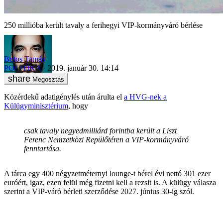
250 millióba került tavaly a ferihegyi VIP-kormányváró bérlése
Botos Tamás
POLITIKA
2019. január 30. 14:14
Megosztás
Közérdekű adatigénylés után árulta el
a HVG-nek a
Külügyminisztérium
, hogy
csak tavaly negyedmilliárd forintba került a Liszt
Ferenc Nemzetközi Repülőtéren a VIP-kormányváró
fenntartása.
A tárca egy 400 négyzetméternyi lounge-t bérel évi nettó 301 ezer
euróért, igaz, ezen felül még fizetni kell a rezsit is. A külügy válasza
szerint a VIP-váró bérleti szerződése 2027. június 30-ig szól.