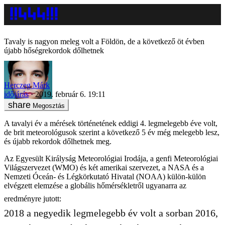
Tavaly is nagyon meleg volt a Földön, de a következő öt évben
újabb hőségrekordok dőlhetnek
Herczeg Márk
időjárás
2019. február 6. 19:11
Megosztás
A tavalyi év a mérések történetének eddigi 4. legmelegebb éve volt,
de brit meteorológusok szerint a következő 5 év még melegebb lesz,
és újabb rekordok dőlhetnek meg.
Az Egyesült Királyság Meteorológiai Irodája, a genfi Meteorológiai
Világszervezet (WMO) és két amerikai szervezet, a NASA és a
Nemzeti Óceán- és Légkörkutató Hivatal (NOAA) külön-külön
elvégzett elemzése a globális hőmérsékletről ugyanarra az
eredményre jutott:
2018 a negyedik legmelegebb év volt a sorban 2016,