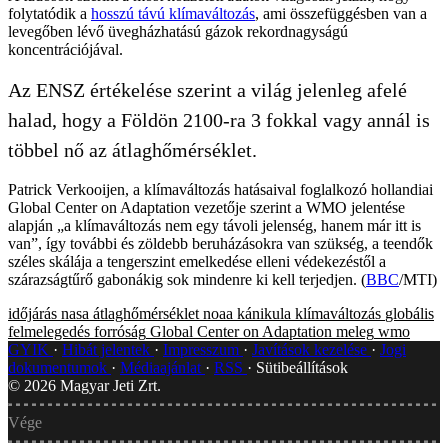
folytatódik a
hosszú távú klímaváltozás
, ami összefüggésben van a
levegőben lévő üvegházhatású gázok rekordnagyságú
koncentrációjával.
Az ENSZ értékelése szerint a világ jelenleg afelé
halad, hogy a Földön 2100-ra 3 fokkal vagy annál is
többel nő az átlaghőmérséklet.
Patrick Verkooijen, a klímaváltozás hatásaival foglalkozó hollandiai
Global Center on Adaptation vezetője szerint a WMO jelentése
alapján „a klímaváltozás nem egy távoli jelenség, hanem már itt is
van”, így további és zöldebb beruházásokra van szükség, a teendők
széles skálája a tengerszint emelkedése elleni védekezéstől a
szárazságtűrő gabonákig sok mindenre ki kell terjedjen. (
BBC
/MTI)
időjárás
nasa
átlaghőmérséklet
noaa
kánikula
klímaváltozás
globális
felmelegedés
forróság
Global Center on Adaptation
meleg
wmo
GYIK
Hibát jelentek
Impresszum
Javítások kezelése
Jogi
dokumentumok
Médiaajánlat
RSS
Sütibeállítások
©
2026
Magyar Jeti Zrt.
Vége