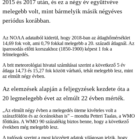
2015 és 2017 után, és ez a négy év együttvéve
melegebb volt, mint bármelyik másik négyéves
periódus korábban.
Az NOAA adataiból kiderül, hogy 2018-ban az átlaghőmérséklet
14,69 fok volt, ami 0,79 fokkal melegebb a 20. századi átlagnál. Az
iparosodás előtti korszakhoz (1850-1900) képest 1 fok a
felmelegedés.
A brit meteorológiai hivatal számításai szerint a következő 5 év
átlaga 14,73 és 15,27 fok között várható, tehát melegebb lesz, mint
az elmúlt négy évben.
Az elemzések alapján a feljegyzések kezdete óta a
20 legmelegebb évet az elmúlt 22 évben mérték.
„Az elmúlt négy évben a melegedés üteme kivételes volt a
szárazföldön és az óceánokban is” – mondta Petteri Taalas, a WMO
főtitkára. A WMO 90 százalékig biztos benne, hogy a következő
években még melegebb lesz.
A tudósok szerint a most közzétett adatok világosan jelzik, hogy