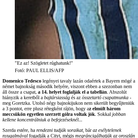
"Ez az! Szögletet rúghatunk!"
Fotó
:
PAUL ELLIS/AFP
Domenico Tedesco
legényei tavaly lazán odaértek a Bayern mögé a
német bajnokság második helyére, viszont ebben a szezonban nem
áll össze a csapat,
a 14. helyet foglalják el a tabellán
. Abszolút
hiányzik a keretből a
bajtársiasság
és az
összetartó csapatmunka
-
meg Goretzka. Utolsó négy bajnokijukon nem sikerült begyűjteniük
a 3 pontot, erre plusz rétegként rájön, hogy a
z elmúlt három
meccsükön egyetlen szerzett gólra voltak jók
. Sokkal
jobban
kellene koncentrálniuk a befejezéseknél
...
Szerda estére, ha
rendezni tudják soraikat,
bár
az esélytelenek
nyugalmával
fogadják a Cityt, mégis
megráncigálhatják az oroszlán