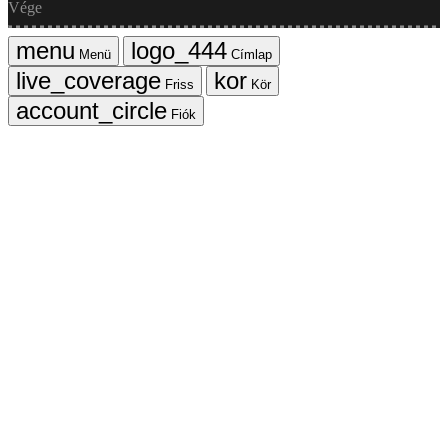
Vége
Menü
Címlap
Friss
Kör
Fiók