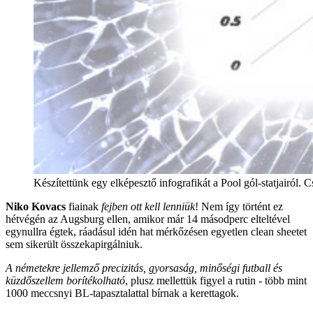
Készítettünk egy elképesztő infografikát a Pool gól-statjairól. 
Niko Kovacs
fiainak
fejben ott kell lenniük
! Nem így történt ez
hétvégén az Augsburg ellen, amikor már 14 másodperc elteltével
egynullra égtek, ráadásul idén hat mérkőzésen egyetlen clean sheetet
sem sikerült összekapirgálniuk.
A németekre jellemző precizitás, gyorsaság, minőségi futball és
küzdőszellem borítékolható
, plusz mellettük figyel a rutin - több mint
1000 meccsnyi BL-tapasztalattal bírnak a kerettagok.