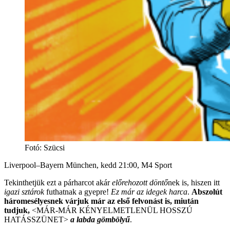
Fotó
:
Szücsi
Liverpool–Bayern München, kedd 21:00, M4 Sport
Tekinthetjük ezt a párharcot akár
előrehozott döntő
nek is, hiszen itt
igazi sztárok
futhatnak a gyepre!
Ez már az idegek harca
.
Abszolút
háromesélyesnek várjuk már az első felvonást is, miután
tudjuk,
<MÁR-MÁR KÉNYELMETLENÜL HOSSZÚ
HATÁSSZÜNET>
a labda gömbölyű
.