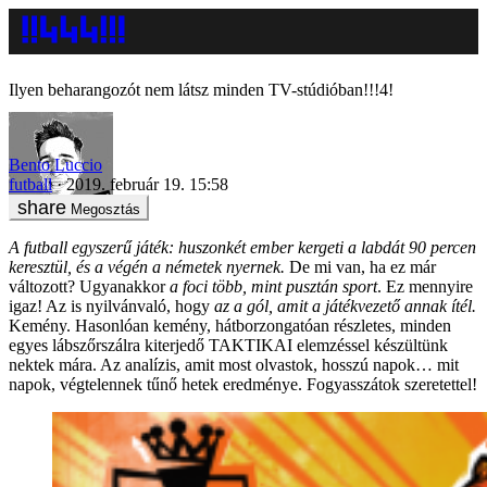
Ilyen beharangozót nem látsz minden TV-stúdióban!!!4!
Bento Luccio
futball
2019. február 19. 15:58
Megosztás
A futball egyszerű játék: huszonkét ember kergeti a labdát 90 percen
keresztül, és a végén a németek nyernek.
De mi van, ha ez már
változott? Ugyanakkor
a foci több, mint pusztán sport
. Ez mennyire
igaz! Az is nyilvánvaló, hogy
az a gól, amit a játékvezető annak ítél.
Kemény. Hasonlóan kemény, hátborzongatóan részletes, minden
egyes lábszőrszálra kiterjedő TAKTIKAI elemzéssel készültünk
nektek mára. Az analízis, amit most olvastok, hosszú napok… mit
napok, végtelennek tűnő hetek eredménye. Fogyasszátok szeretettel!