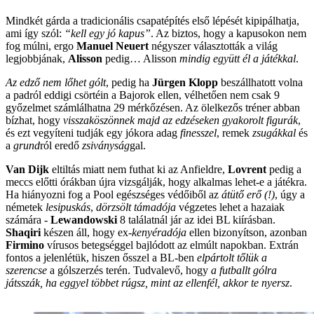
Mindkét gárda a tradicionális csapatépítés első lépését kipipálhatja,
ami így szól:
“kell egy jó kapus”
. Az biztos, hogy a kapusokon nem
fog múlni, ergo
Manuel Neuert
négyszer választották a világ
legjobbjának,
Alisson
pedig… Alisson
mindig együtt él a játékkal
.
Az edző nem lőhet gólt
, pedig ha
Jürgen Klopp
beszállhatott volna
a padról eddigi csörtéin a Bajorok ellen, vélhetően nem csak 9
győzelmet számlálhatna 29 mérkőzésen. Az ölelkezős tréner abban
bízhat, hogy
visszaköszönnek majd az edzéseken gyakorolt figurák
,
és ezt vegyíteni tudják egy jókora adag
finesszel
, remek
zsugákkal
és
a
grund
ról eredő
zsiványság
gal.
Van Dijk
eltiltás miatt nem futhat ki az Anfieldre,
Lovrent
pedig a
meccs előtti órákban újra vizsgálják, hogy alkalmas lehet-e a játékra.
Ha hiányozni fog a Pool egészséges védőiből az
átütő erő (!)
, úgy a
németek
lesipuskás
,
dörzsölt támadója
végzetes lehet a hazaiak
számára -
Lewandowski
8 találatnál jár az idei BL kiírásban.
Shaqiri
készen áll, hogy ex-
kenyéradója
ellen bizonyítson, azonban
Firmino
vírusos betegséggel bajlódott az elmúlt napokban. Extrán
fontos a jelenlétük, hiszen ősszel a BL-ben
elpártolt tőlük a
szerencse
a gólszerzés terén. Tudvalevő, hogy
a futballt gólra
játsszák, ha eggyel többet rúgsz, mint az ellenfél, akkor te nyersz
.