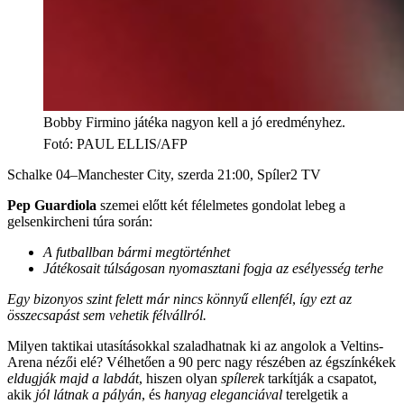
Bobby Firmino játéka nagyon kell a jó eredményhez.
Fotó
:
PAUL ELLIS/AFP
Schalke 04–Manchester City, szerda 21:00, Spíler2 TV
Pep Guardiola
szemei előtt két félelmetes gondolat lebeg a
gelsenkircheni túra során:
A futballban bármi megtörténhet
Játékosait túlságosan nyomasztani fogja az esélyesség terhe
Egy bizonyos szint felett már nincs könnyű ellenfél
,
így ezt az
összecsapást sem vehetik félvállról.
Milyen taktikai utasításokkal szaladhatnak ki az angolok a Veltins-
Arena nézői elé? Vélhetően a 90 perc nagy részében az égszínkékek
eldugják majd a labdát
, hiszen olyan
spílerek
tarkítják a csapatot,
akik
jól látnak a pályán
, és
hanyag eleganciával
terelgetik a