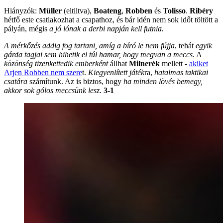
Hiányzók:
Müller
(eltiltva),
Boateng
,
Robben
és
Tolisso
.
Ribéry
hétfő este csatlakozhat a csapathoz, és bár idén nem sok időt töltött a
pályán, mégis
a jó lónak a derbi napján kell futnia.
A mérkőzés addig fog tartani, amíg a bíró le nem fújja
, tehát
egyik
gárda tagjai sem hihetik el túl hamar, hogy megvan a meccs
. A
közönség tizenkettedik emberként
állhat
Milnerék
mellett -
akiket
Arjen Robben nem szere
t.
Kiegyenlített játék
ra,
hatalmas taktikai
csatára
számítunk. Az is biztos, hogy
ha minden lövés bemegy,
akkor sok gólos meccsünk lesz
.
3-1