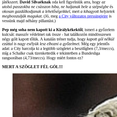
játékszert.
David Silvaéknak
oda kell figyelniük arra, hogy
az
utolsó passzokba ne csússzon hiba
,
ne haljanak bele a szépségbe
és
okosan gazdálkodjanak a lehetőségeikkel
, mert
a kihagyott helyzetek
megbosszulják magukat
. (Jó, meg
a City változatos pressingjeire
is
vessünk majd néhány pillantást.)
Pep még soha nem kapott ki a Királykékektől
, ismeri a győzelem
kulcsát: masszív védelmet rak össze - hat találkozón mindösszesen
négy gólt kapott tőlük. A katalán tréner tudja, hogy
kapott gól nélkül
ezúttal is nagy esélyük lesz elhozni a győzelmet
. Még egy jelentős
adat: a City harcolja ki a legtöbb szögletet a besztlígben (7,3/meccs),
míg a Schalke csak tizenkettedik e tekintetben a Bundesliga
rangsorában (4,73/meccs). Hogy miért fontos ez?
MERT A SZÖGLET FÉL GÓL!!!