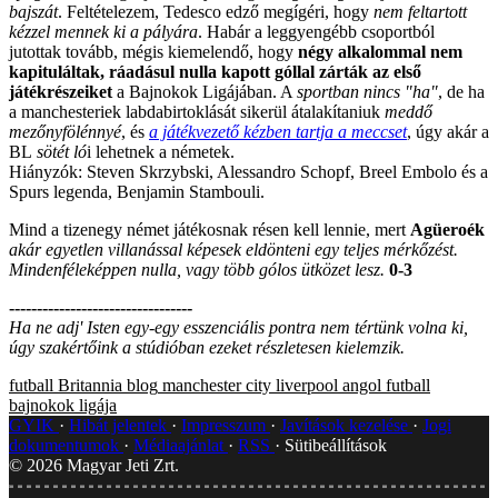
bajszát
. Feltételezem, Tedesco edző megígéri, hogy
nem feltartott
kézzel mennek ki a pályára
. Habár a leggyengébb csoportból
jutottak tovább, mégis kiemelendő, hogy
négy alkalommal nem
kapituláltak, ráadásul nulla kapott góllal zárták az első
játékrészeiket
a Bajnokok Ligájában. A
sportban nincs "ha"
, de ha
a manchesteriek labdabirtoklását sikerül átalakítaniuk
meddő
mezőnyfölénnyé
, és
a játékvezető kézben tartja a meccset
, úgy akár a
BL
sötét ló
i lehetnek a németek.
Hiányzók: Steven Skrzybski, Alessandro Schopf, Breel Embolo és a
Spurs legenda, Benjamin Stambouli.
Mind a tizenegy német játékosnak résen kell lennie, mert
Agüeroék
akár egyetlen villanással képesek eldönteni egy teljes mérkőzést.
Mindenféleképpen nulla, vagy több gólos ütközet lesz.
0-3
---------------------------------
Ha ne adj' Isten egy-egy esszenciális pontra nem tértünk volna ki,
úgy szakértőink a stúdióban ezeket részletesen kielemzik.
futball
Britannia blog
manchester city
liverpool
angol futball
bajnokok ligája
GYIK
Hibát jelentek
Impresszum
Javítások kezelése
Jogi
dokumentumok
Médiaajánlat
RSS
Sütibeállítások
©
2026
Magyar Jeti Zrt.