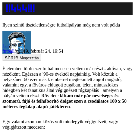
Ilyen szintű tiszteletlenségre futballpályán még nem volt példa
Lac
futball
2019. február 24. 19:54
Megosztás
Életemben több ezer futballmeccsen vettem már részt - aktívan, vagy
nézőként. Egészen a '90-es évektől napjainkig. Volt köztük a
helyszínen 60 ezer másik emberrel megtekintett angol rangadó,
valamint egy, a főváros eldugott zugában, télen, mínuszfokos
hidegben két fanatikus által végignézett rúgkapálás - amelyen a
pályán vettem részt. Röviden:
láttam már pár nevetséges és
szomorú, fájó és felháborító dolgot ezen a csodálatos 100 x 50
méteres téglalap alapú játéktéren
.
Egy valami azonban közös volt mindegyik végignézett, vagy
végigjátszott meccsen: