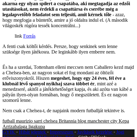
akarna egy olyan spílert a csapatába, aki megtagadja az edzői
utasításokat, nem érdekli a csapattársa és cserébe még a
legalapvetőbb feladatot sem teljesíti, amit kérnek tőle
- azaz,
hogy megfogja a büntetőt, amire a jó oldalra indul el. (A második
világoskék rúgóra tessék koncentrálni...)
Forrás
A fenti csak költői kérdés. Persze, hogy senkinek sem lenne
szüksége ilyen játékosra. De leginkább ilyen emberre nem.
És ha a szerdai, Tottenham elleni meccsen nem Caballero kezd majd
a Chelsea-ben, az nagyon sokat el fog mondani az öltözői
erőviszonyokról. Hiszen
megeshet, hogy egy 24 éves, fél éve a
klubnál lévő spanyol nyikhaj szava többet ér
, mint azé a
menedzseré, akitől a játéklehetőséget kapja, és aki azóta van kábé a
pályán ilyen-olyan formában, hogy ő megszületett. És ez nagyon
szomorú lenne.
Nem csak a Chelsea-t, de napjaink modern futballját tekintve is.
futball
maurizio sarri
chelsea
Britannia blog
manchester city
Kepa
Arrizabalaga
ligakupa
GYIK
Hibát jelentek
Impresszum
Javítások kezelése
Jogi