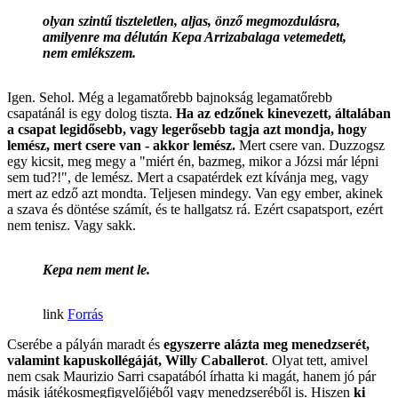
olyan szintű tiszteletlen, aljas, önző megmozdulásra,
amilyenre ma délután Kepa Arrizabalaga vetemedett,
nem emlékszem.
Igen. Sehol. Még a legamatőrebb bajnokság legamatőrebb
csapatánál is egy dolog tiszta.
Ha az edzőnek kinevezett, általában
a csapat legidősebb, vagy legerősebb tagja azt mondja, hogy
lemész, mert csere van - akkor lemész.
Mert csere van. Duzzogsz
egy kicsit, meg megy a "miért én, bazmeg, mikor a Józsi már lépni
sem tud?!", de lemész. Mert a csapatérdek ezt kívánja meg, vagy
mert az edző azt mondta. Teljesen mindegy. Van egy ember, akinek
a szava és döntése számít, és te hallgatsz rá. Ezért csapatsport, ezért
nem tenisz. Vagy sakk.
Kepa nem ment le.
Forrás
Cserébe a pályán maradt és
egyszerre alázta meg menedzserét,
valamint kapuskollégáját, Willy Caballerot
. Olyat tett, amivel
nem csak Maurizio Sarri csapatából írhatta ki magát, hanem jó pár
másik játékosmegfigyelőjéből vagy menedzseréből is. Hiszen
ki