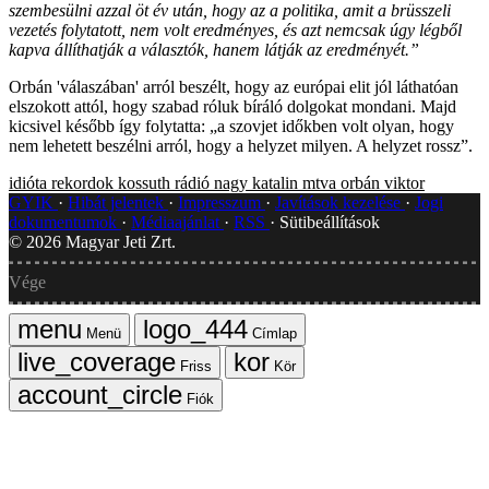
szembesülni azzal öt év után, hogy az a politika, amit a brüsszeli
vezetés folytatott, nem volt eredményes, és azt nemcsak úgy légből
kapva állíthatják a választók, hanem látják az eredményét.”
Orbán 'válaszában' arról beszélt, hogy az európai elit jól láthatóan
elszokott attól, hogy szabad róluk bíráló dolgokat mondani. Majd
kicsivel később így folytatta: „a szovjet időkben volt olyan, hogy
nem lehetett beszélni arról, hogy a helyzet milyen. A helyzet rossz”.
idióta rekordok
kossuth rádió
nagy katalin
mtva
orbán viktor
GYIK
Hibát jelentek
Impresszum
Javítások kezelése
Jogi
dokumentumok
Médiaajánlat
RSS
Sütibeállítások
©
2026
Magyar Jeti Zrt.
Vége
Menü
Címlap
Friss
Kör
Fiók