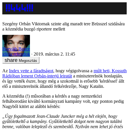
Szegény Orbán Viktornak szinte alig maradt tere Brüsszel szidására
a közmédia buzgó riportere mellett
Horváth Bence
idióta rekordok
2019. március 2. 11:45
Megosztás
Az
Index vette a fáradtságot
, hogy végigolvassa a
múlt heti, Kossuth
Rádióban lement Orbán-interjú leiratát
a miniszterelnök honlapján,
és így vették észre, hogy még a szokottnál is erősebb 'kérdéssel' állt
elő a miniszterelnök állandó felkérdezője, Nagy Katalin.
A közmédia (!) műsorában a kérdés a nagy nemzetközi
felháborodást kiváltó kormányzati kampány volt, egy ponton pedig
Nagyből kitört az alábbi kérdés:
„Úgy fogalmazott Jean-Claude Juncker még a hét elején, hogy
gyűlöletkeltő a kampány. Gyűlöletkeltő dolgot nem nagyon találni
benne, valóban leleplező és szembesítő. Nyilván nem lehet jó érzés