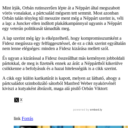
Mint írják, Orbán rutinszerűen lépte át a Néppárt által megszabott
vörös vonalakat, a pártcsalád mégsem tett semmit. Most azonban
Orbán talán tényleg túl messzire ment még a Néppárt szerint is, véli
a lap: a Juncker ellen indított plakátkampánnyal ugyanis a Néppárt
egy veterán politikusát támadták meg.
A lap szerint még így is elképzelhető, hogy kompromisszumként a
Fidesz megússza egy felfüggesztéssel, de ez a cikk szerint egyáltalán
nem lenne elégséges: minden a Fidesz kizárása mellett szól.
És ugyan a kizárással a Fidesz összeállhat más keményen jobboldali
pártokkal, de meg is fizetnék ennek az árát: a Néppártból kikerülve
csökkenne a befolyásuk és a hazai hitelességük is a cikk szerint.
A cikk egy külön karikatúrát is kapott, melyen az látható, ahogy a
pártcsaládot szimbolizáló sátorból Manfred Weber nyakörvénél
kiviszi a kutyaként ábrázolt, maga alá pisilő Orbán Viktort:
Forrás