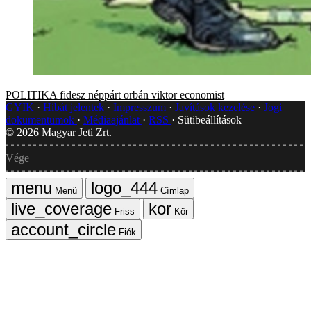
POLITIKA
fidesz
néppárt
orbán viktor
economist
GYIK
Hibát jelentek
Impresszum
Javítások kezelése
Jogi
dokumentumok
Médiaajánlat
RSS
Sütibeállítások
©
2026
Magyar Jeti Zrt.
Vége
Menü
Címlap
Friss
Kör
Fiók