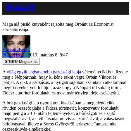
Maga alá pisilő kutyaként rajzolta meg Orbánt az Economist
karikaturistája
Horváth Bence
POLITIKA
2019. március 8. 8:47
Megosztás
A
világ egyik legismertebb gazdasági lapja
véleménycikkben üzente
meg a Néppártnak, hogy ki kéne rakni végre Orbán Viktort és
pártját. A cikk a szokásos, a nyugati sajtóban számtalan alkalommal
megírt érveket veti fel újra, azaz hogy a Néppárt túl sokáig tűrte a
Fidesz autoriter fordulatát, és most már tényleg ideje cselekedni.
A brit gazdasági lap nyomtatott kiadásában is megjelenő cikk
röviden összefoglalja a Fidesz történetét, konzervatív fordulatát,
majd pedig a 2010 utáni fejleményeket, a bíróságok és a sajtó
megszállásával, a civil társadalom visszaszorításával, a választások
befolyásával, illetve a Soros Györgyről terjesztett "antiszemita
összeesküvés-elméletekkel".