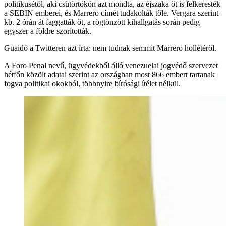
politikusétól, aki csütörtökön azt mondta, az éjszaka őt is felkeresték
a SEBIN emberei, és Marrero címét tudakolták tőle. Vergara szerint
kb. 2 órán át faggatták őt, a rögtönzött kihallgatás során pedig
egyszer a földre szorították.
Guaidó a Twitteren azt írta: nem tudnak semmit Marrero hollétéről.
A Foro Penal nevű, ügyvédekből álló venezuelai jogvédő szervezet
hétfőn közölt adatai szerint az országban most 866 embert tartanak
fogva politikai okokból, többnyire bírósági ítélet nélkül.