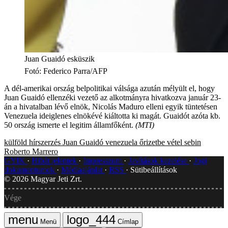
Juan Guaidó esküszik
Fotó
:
Federico Parra/AFP
A dél-amerikai ország belpolitikai válsága azután mélyült el, hogy
Juan Guaidó ellenzéki vezető az alkotmányra hivatkozva január 23-
án a hivatalban lévő elnök, Nicolás Maduro elleni egyik tüntetésen
Venezuela ideiglenes elnökévé kiáltotta ki magát. Guaidót azóta kb.
50 ország ismerte el legitim államfőként.
(MTI)
külföld
hírszerzés
Juan Guaidó
venezuela
őrizetbe vétel
sebin
Roberto Marrero
GYIK
Hibát jelentek
Impresszum
Javítások kezelése
Jogi
dokumentumok
Médiaajánlat
RSS
Sütibeállítások
©
2026
Magyar Jeti Zrt.
Vége
Menü
Címlap