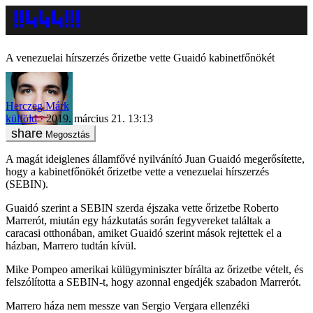
A venezuelai hírszerzés őrizetbe vette Guaidó kabinetfőnökét
Herczeg Márk
külföld
2019. március 21. 13:13
Megosztás
A magát ideiglenes államfővé nyilvánító Juan Guaidó megerősítette,
hogy a kabinetfőnökét őrizetbe vette a venezuelai hírszerzés
(SEBIN).
Guaidó szerint a SEBIN szerda éjszaka vette őrizetbe Roberto
Marrerót, miután egy házkutatás során fegyvereket találtak a
caracasi otthonában, amiket Guaidó szerint mások rejtettek el a
házban, Marrero tudtán kívül.
Mike Pompeo amerikai külügyminiszter bírálta az őrizetbe vételt, és
felszólította a SEBIN-t, hogy azonnal engedjék szabadon Marrerót.
Marrero háza nem messze van Sergio Vergara ellenzéki