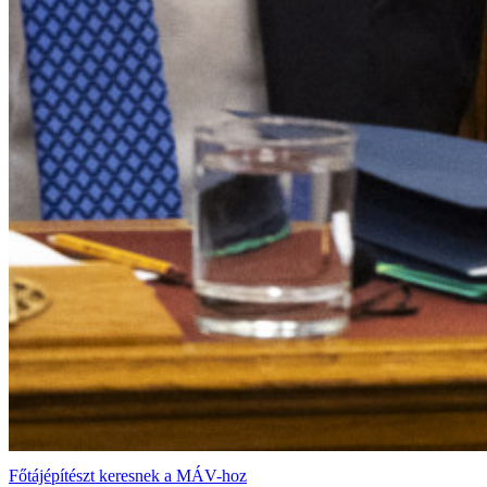
Főtájépítészt keresnek a MÁV-hoz