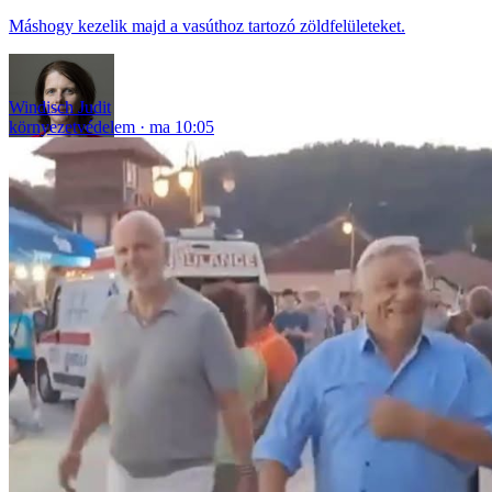
Máshogy kezelik majd a vasúthoz tartozó zöldfelületeket.
Windisch Judit
környezetvédelem
ma 10:05