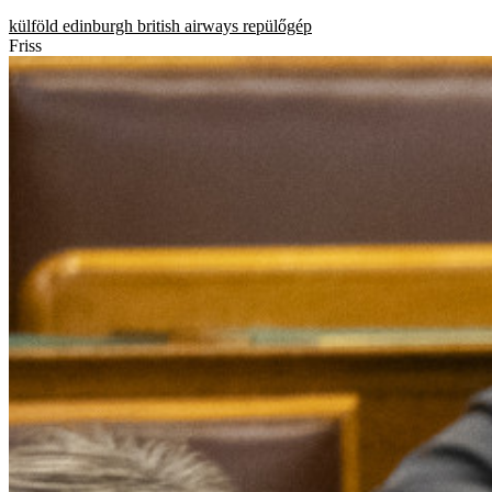
külföld
edinburgh
british airways
repülőgép
Friss