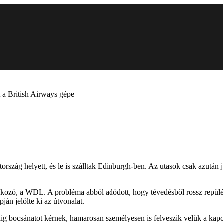
t a British Airways gépe
ország helyett, és le is szálltak Edinburgh-ben. Az utasok csak azután
alkozó, a WDL. A probléma abból adódott, hogy tévedésből rossz repülési
pján jelölte ki az útvonalat.
dig bocsánatot kérnek, hamarosan személyesen is felveszik velük a kapcs