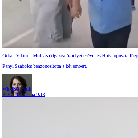
Orbán Viktor a Mol vezérigazgató-helyettesével és Hatvanpuszta főépí
Panyi Szabolcs beazonosította a két embert.
Windisch Judit
POLITIKA
ma 9:13