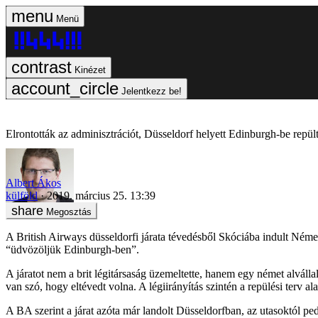
Menü
Kinézet
Jelentkezz be!
Elrontották az adminisztrációt, Düsseldorf helyett Edinburgh-be repül
Albert Ákos
külföld
2019. március 25. 13:39
Megosztás
A British Airways düsseldorfi járata tévedésből Skóciába indult Német
“üdvözöljük Edinburgh-ben”.
A járatot nem a brit légitársaság üzemeltette, hanem egy német alváll
van szó, hogy eltévedt volna. A légiirányítás szintén a repülési terv ala
A BA szerint a járat azóta már landolt Düsseldorfban, az utasoktól pe