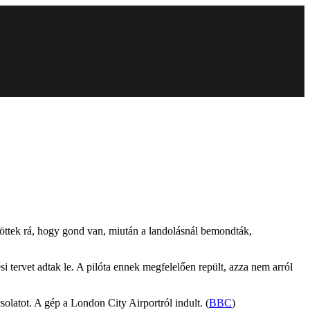
 jöttek rá, hogy gond van, miután a landolásnál bemondták,
 tervet adtak le. A pilóta ennek megfelelően repült, azza nem arról
olatot. A gép a London City Airportról indult. (
BBC
)