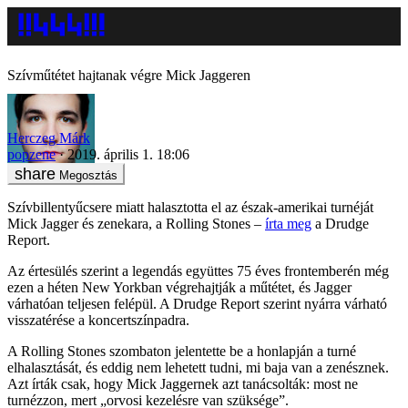
Szívműtétet hajtanak végre Mick Jaggeren
Herczeg Márk
popzene
2019. április 1. 18:06
Megosztás
Szívbillentyűcsere miatt halasztotta el az észak-amerikai turnéját
Mick Jagger és zenekara, a Rolling Stones –
írta meg
a Drudge
Report.
Az értesülés szerint a legendás együttes 75 éves frontemberén még
ezen a héten New Yorkban végrehajtják a műtétet, és Jagger
várhatóan teljesen felépül. A Drudge Report szerint nyárra várható
visszatérése a koncertszínpadra.
A Rolling Stones szombaton jelentette be a honlapján a turné
elhalasztását, és eddig nem lehetett tudni, mi baja van a zenésznek.
Azt írták csak, hogy Mick Jaggernek azt tanácsolták: most ne
turnézzon, mert „orvosi kezelésre van szüksége”.