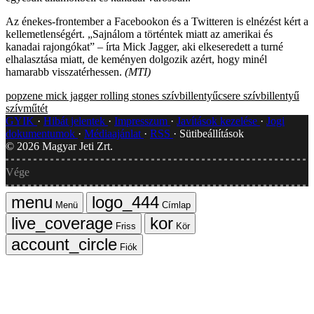
Az énekes-frontember a Facebookon és a Twitteren is elnézést kért a
kellemetlenségért. „Sajnálom a történtek miatt az amerikai és
kanadai rajongókat” – írta Mick Jagger, aki elkeseredett a turné
elhalasztása miatt, de keményen dolgozik azért, hogy minél
hamarabb visszatérhessen.
(MTI)
popzene
mick jagger
rolling stones
szívbillentyűcsere
szívbillentyű
szívműtét
GYIK
Hibát jelentek
Impresszum
Javítások kezelése
Jogi
dokumentumok
Médiaajánlat
RSS
Sütibeállítások
©
2026
Magyar Jeti Zrt.
Vége
Menü
Címlap
Friss
Kör
Fiók