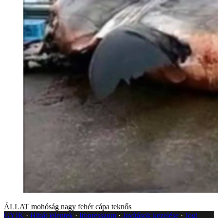
ÁLLAT
mohóság
nagy fehér cápa
teknős
GYIK
Hibát jelentek
Impresszum
Javítások kezelése
Jogi