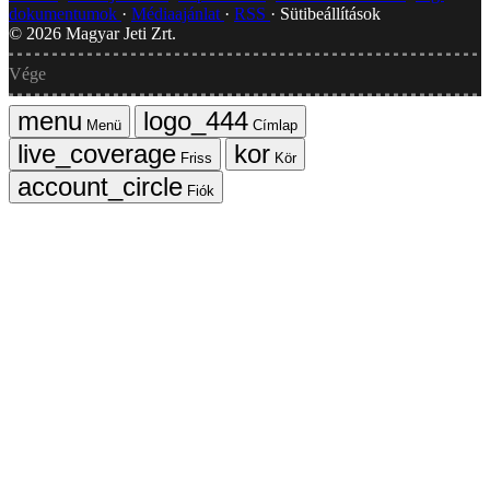
dokumentumok
Médiaajánlat
RSS
Sütibeállítások
©
2026
Magyar Jeti Zrt.
Vége
Menü
Címlap
Friss
Kör
Fiók