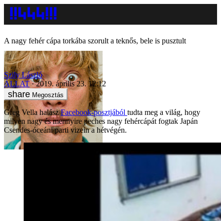
A nagy fehér cápa torkába szorult a teknős, bele is pusztult
Szily László
ÁLLAT
2019. április 23. 12:12
Megosztás
Greg Vella halász
Facebook-posztjából
tudta meg a világ, hogy
milyen nagy és mennyire peches nagy fehércápát fogtak Japán
Csendes-óceáni parti vizein a hétvégén.