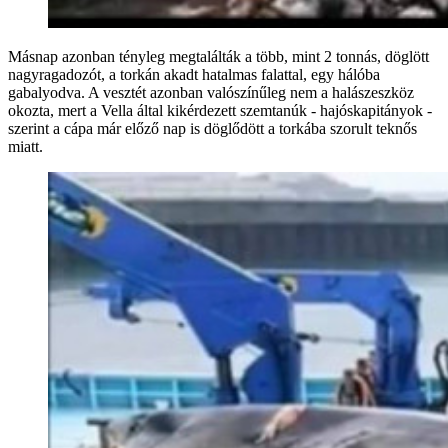
Másnap azonban tényleg megtalálták a több, mint 2 tonnás, döglött
nagyragadozót, a torkán akadt hatalmas falattal, egy hálóba
gabalyodva. A vesztét azonban valószínűleg nem a halászeszköz
okozta, mert a Vella által kikérdezett szemtanúk - hajóskapitányok -
szerint a cápa már előző nap is döglődött a torkába szorult teknős
miatt.