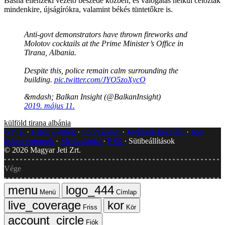
Basha ellenzéki vezető beszéde közben, és válogatás nélkül céloztak
mindenkire, újságírókra, valamint békés tüntetőkre is.
Anti-govt demonstrators have thrown fireworks and
Molotov cocktails at the Prime Minister’s Office in
Tirana, Albania.
Despite this, police remain calm surrounding the
building.
pic.twitter.com/JYO5zoXycO
&mdash; Balkan Insight (@BalkanInsight)
2019. május 11.
külföld
tirana
albánia
GYIK
Hibát jelentek
Impresszum
Javítások kezelése
Jogi
dokumentumok
Médiaajánlat
RSS
Sütibeállítások
©
2026
Magyar Jeti Zrt.
Vége
Menü
Címlap
Friss
Kör
Fiók