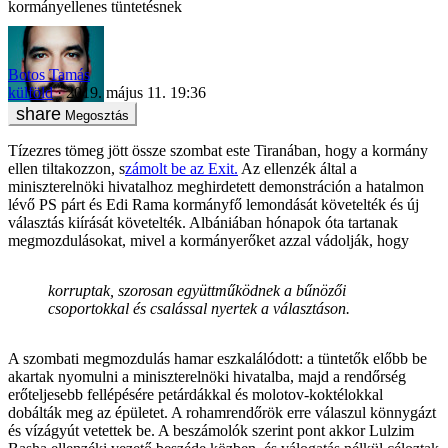
kormányellenes tüntetésnek
Botos Tamás
külföld
2019. május 11. 19:36
Megosztás
Tízezres tömeg jött össze szombat este Tiranában, hogy a kormány
ellen tiltakozzon, s
zámolt be az Exit.
Az ellenzék által a
miniszterelnöki hivatalhoz meghirdetett demonstráción a hatalmon
lévő PS párt és Edi Rama kormányfő lemondását követelték és új
választás kiírását követelték. Albániában hónapok óta tartanak
megmozdulásokat, mivel a kormányerőket azzal vádolják, hogy
korruptak, szorosan együttműködnek a bűnözői
csoportokkal és csalással nyertek a választáson.
A szombati megmozdulás hamar eszkalálódott: a tüntetők előbb be
akartak nyomulni a miniszterelnöki hivatalba, majd a rendőrség
erőteljesebb fellépésére petárdákkal és molotov-koktélokkal
dobálták meg az épületet. A rohamrendőrök erre válaszul könnygázt
és vízágyút vetettek be. A beszámolók szerint pont akkor Lulzim