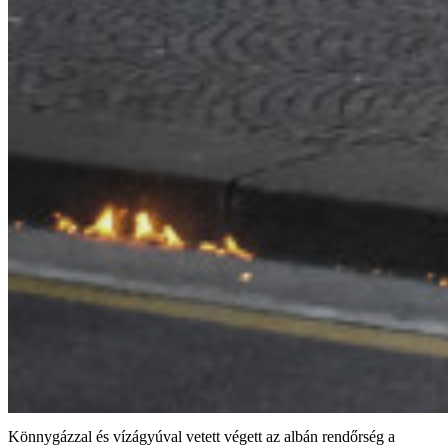
Könnygázzal és vízágyúval vetett végett az albán rendőrség a