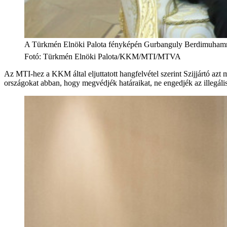
A Türkmén Elnöki Palota fényképén Gurbanguly Berdimuhammedow
Fotó
:
Türkmén Elnöki Palota/KKM/MTI/MTVA
Az MTI-hez a KKM által eljuttatott hangfelvétel szerint Szijjártó az
országokat abban, hogy megvédjék határaikat, ne engedjék az illegális 