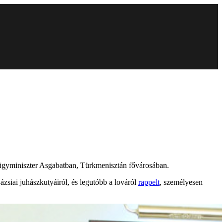
külügyminiszter Asgabatban, Türkmenisztán fővárosában.
ázsiai juhászkutyáiról, és legutóbb a lováról
rappelt
, személyesen