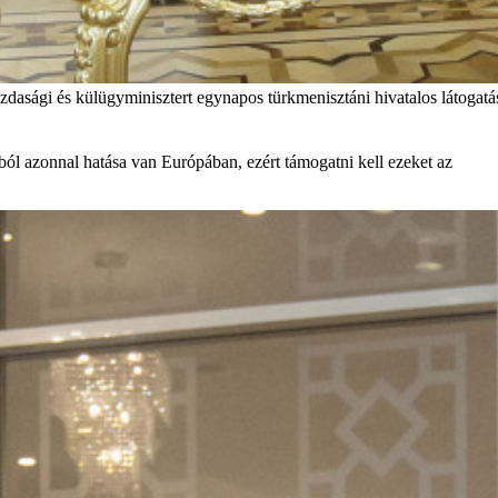
asági és külügyminisztert egynapos türkmenisztáni hivatalos látogat
ból azonnal hatása van Európában, ezért támogatni kell ezeket az