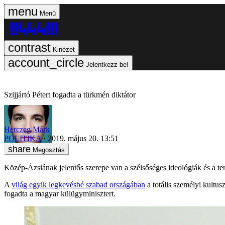
Menü
Kinézet
Jelentkezz be!
Szijjártó Pétert fogadta a türkmén diktátor
Herczeg Márk
POLITIKA
2019. május 20. 13:51
Megosztás
Közép-Ázsiának jelentős szerepe van a szélsőséges ideológiák és a te
A
világ egyik legkevésbé szabad országában
a totális személyi kultus
fogadta a magyar külügyminisztert.