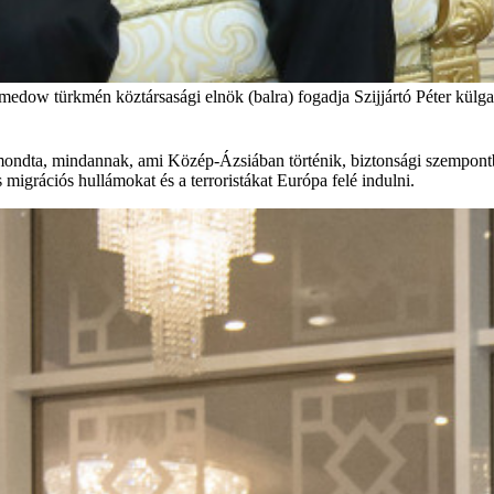
 türkmén köztársasági elnök (balra) fogadja Szijjártó Péter külgazd
t mondta, mindannak, ami Közép-Ázsiában történik, biztonsági szempont
migrációs hullámokat és a terroristákat Európa felé indulni.