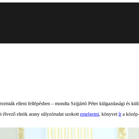
rroristák elleni fellépésben – mondta Szijjártó Péter külgazdasági és 
zt élvező elnök arany súlyzórudat szokott
emelgetni
, könyvet
ír
a közép-