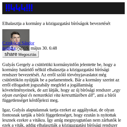
Elhalasztja a kormány a közigazgatási bíróságok bevezetését
Czinkóczi Sándor
politika
2019. május 30. 6:48
Megosztás
Gulyás Gergely a csütörtöki kormányinfón jelentette be, hogy a
kormány határidő nélkül elhalasztja a közigazgatási bírósági
rendszer bevezetését. Az erről szóló törvényjavaslatot még
csütörtökön nyújtják be a parlamentnek. Bár a kormány szerint az
erről elfogadott jogszabály megfelel a jogállamiság
követelményeinek, de azt látják, hogy az új bírósági rendszer „
egy
olyan európai és nemzetközi vita kereszttüzében áll
”, ami a bírói
függetlenséget kérdőjelezi meg.
Igaz, Gulyás alaptalannak tartja ezeket az aggályokat, de olyan
fontosnak tartják a bírói függetlenséget, hogy ezután is nyitottak
lesznek ezekre a vitákra. Így amíg megnyugtatóan nem zárhatók le
ezek a viták, addig elhalasztják a közigazgatási bírósági rendszer