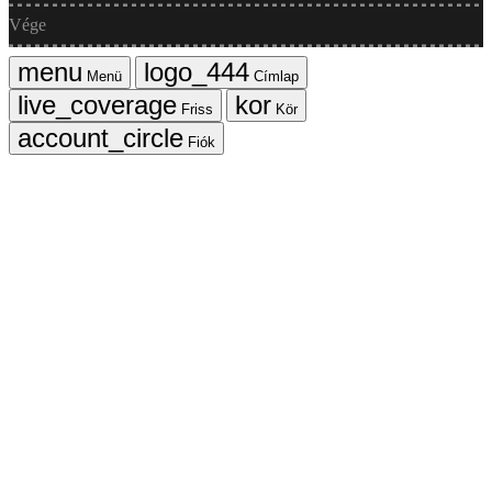
Vége
Menü
Címlap
Friss
Kör
Fiók