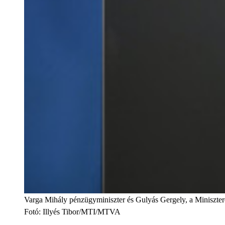
Varga Mihály pénzügyminiszter és Gulyás Gergely, a Miniszter
Fotó
:
Illyés Tibor/MTI/MTVA