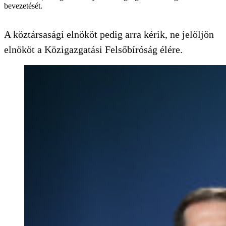
bevezetését.
A köztársasági elnököt pedig arra kérik, ne jelöljön
elnököt a Közigazgatási Felsőbíróság élére.