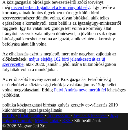
A közigazgatási bíróságok bevezetéséről szóló törvényt
még
decemberben fogadta el a kormánytöbbség
. Így jövőre a
kormányzatnak fontos ügyekben már egy külön bírói
szervezetrendszer döntött volna, olyan bírókkal, akik teljes
egészében a kormánytól, ezen belül is az igazságügy-minisztertől
függnek. Így ha valakinek gondja lett volna a kormány által
irányított szervek valamilyen döntésével, a jövőben csak olyan
bíróságnál kereshette volna az igazát, amik szintén a kormány
befolyása alatt állt volna.
Az elhalasztás azért is meglepő, mert már nagyban zajlottak az
előkészítések:
május elejéig 162 bíró jelentkezett át az új
szervezetbe
, akik 2020. január 1-jétől már a különbíróságokon
folytatták volna a munkájukat.
Az erről szóló törvény szerint a Közigazgatási Felsőbíróság
első elnökét a köztársasági elnök javaslatára június 15-ig kellett
volna megválasztani. Eddig
Patyi András neve merült fel
lehetséges
jelöltként.
politika
közigazgatási bíróság
gulyás gergely
ep-választás 2019
különbíróság
igazságszolgáltatás
GYIK
Hibát jelentek
Impresszum
Javítások kezelése
Jogi
dokumentumok
Médiaajánlat
RSS
Sütibeállítások
©
2026
Magyar Jeti Zrt.