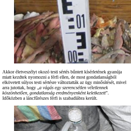
Akkor életveszélyt okozó testi sértés bűntett kísérletének gyanúja
miatt kezdtek nyomozni a férfi ellen, de most gondatlanságból
elkövetett súlyos testi sértésre változtatták az ügy minősítését, mivel
arra jutottak, hogy „
a vágás egy szerencsétlen véletlennek
köszönhetően, gondatlanság eredményenként keletkezett
”.
Időközben a láncfűrészes férfi is szabadlábra került.