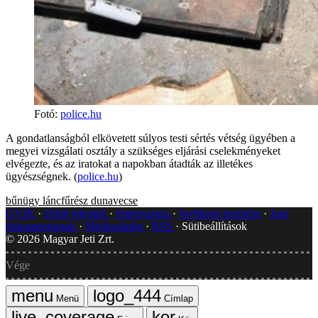
Fotó
:
police.hu
A gondatlanságból elkövetett súlyos testi sértés vétség ügyében a
megyei vizsgálati osztály a szükséges eljárási cselekményeket
elvégezte, és az iratokat a napokban átadták az illetékes
ügyészségnek. (
police.hu
)
bűnügy
láncfűrész
dunavecse
GYIK
Hibát jelentek
Impresszum
Javítások kezelése
Jogi
dokumentumok
Médiaajánlat
RSS
Sütibeállítások
©
2026
Magyar Jeti Zrt.
Vége
Menü
Címlap