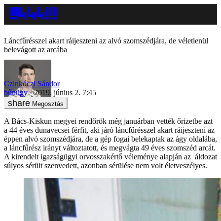
Láncfűrésszel akart ráijeszteni az alvó szomszédjára, de véletlenül
belevágott az arcába
Czinkóczi Sándor
bűnügy
2019. június 2. 7:45
Megosztás
A Bács-Kiskun megyei rendőrök még januárban vették őrizetbe azt
a 44 éves dunavecsei férfit, aki járó láncfűrésszel akart ráijeszteni az
éppen alvó szomszédjára, de a gép fogai belekaptak az ágy oldalába,
a láncfűrész irányt változtatott, és megvágta 49 éves szomszéd arcát.
A kirendelt igazságügyi orvosszakértő véleménye alapján az áldozat
súlyos sérült szenvedett, azonban sérülése nem volt életveszélyes.