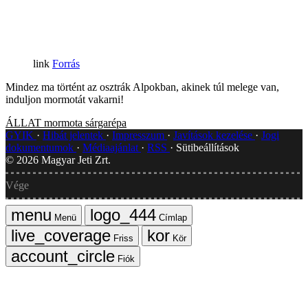
Forrás
Mindez ma történt az osztrák Alpokban, akinek túl melege van,
induljon mormotát vakarni!
ÁLLAT
mormota
sárgarépa
GYIK
Hibát jelentek
Impresszum
Javítások kezelése
Jogi
dokumentumok
Médiaajánlat
RSS
Sütibeállítások
©
2026
Magyar Jeti Zrt.
Vége
Menü
Címlap
Friss
Kör
Fiók