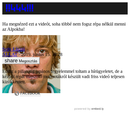
Ha megnézed ezt a videót, soha többé nem fogsz répa nélkül menni
az Alpokba!
Szily László
ÁLLAT
2019. június 15. 18:28
Megosztás
Eddig a pillanatig japános fegyelemmel toltam a hírügyeletet, de a
kézből répát majszoló mormotákról készült vadi friss videó teljesen
kizökkentett.