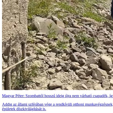
Magyar Péter: Szombattól hosszú ideig újra nem várható csapadék, így
Addig az állami szférában vége a rendkívüli otthoni munkavégzésnek, 
épületek díszkivilágítását is.