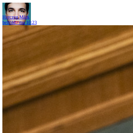
Herczeg Márk
belföld
ma 10:23