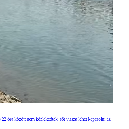
22 óra között nem közlekedtek, sőt vissza lehet kapcsolni az