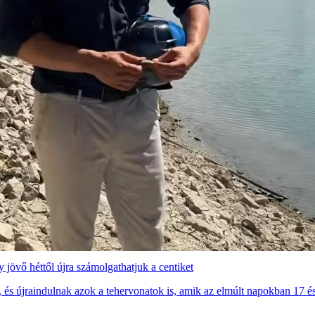
 jövő héttől újra számolgathatjuk a centiket
és újraindulnak azok a tehervonatok is, amik az elmúlt napokban 17 és 