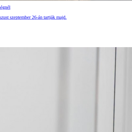
ségnél
sszust szeptember 26-án tartják majd.