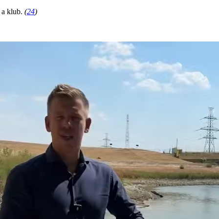
 a klub.
(
24
)