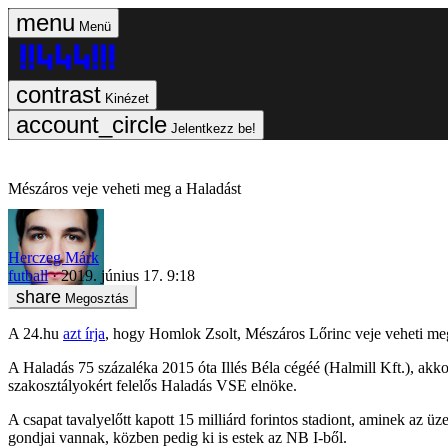
Menü
Kinézet
Jelentkezz be!
Mészáros veje veheti meg a Haladást
Herczeg Márk
futball
2019. június 17. 9:18
Megosztás
A 24.hu
azt írja
, hogy Homlok Zsolt, Mészáros Lőrinc veje veheti meg
A Haladás 75 százaléka 2015 óta Illés Béla cégéé (Halmill Kft.), akko
szakosztályokért felelős Haladás VSE elnöke.
A csapat tavalyelőtt kapott 15 milliárd forintos stadiont, aminek az ü
gondjai vannak, közben pedig ki is estek az NB I-ből.