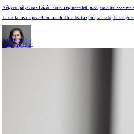
Négyen pályáznak Lázár János megüresedett posztjára a teniszszövet
Lázár János május 29-én mondott le a tisztségéről, a tisztújító kongre
Székely Sarolta
sport
ma 10:21