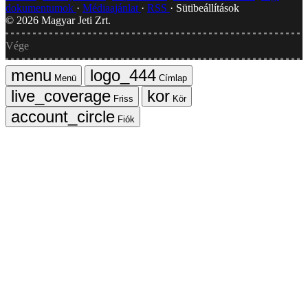
dokumentumok
Médiaajánlat
RSS
Sütibeállítások
©
2026
Magyar Jeti Zrt.
Vége
Menü
Címlap
Friss
Kör
Fiók