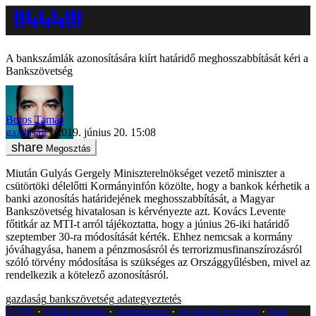
A bankszámlák azonosítására kiírt határidő meghosszabbítását kéri a
Bankszövetség
Botos Tamás
gazdaság
2019. június 20. 15:08
Megosztás
Miután Gulyás Gergely Miniszterelnökséget vezető miniszter a
csütörtöki délelőtti Kormányinfón közölte, hogy a bankok kérhetik a
banki azonosítás határidejének meghosszabbítását, a Magyar
Bankszövetség hivatalosan is kérvényezte azt. Kovács Levente
főtitkár az MTI-t arról tájékoztatta, hogy a június 26-iki határidő
szeptember 30-ra módosítását kérték. Ehhez nemcsak a kormány
jóváhagyása, hanem a pénzmosásról és terrorizmusfinanszírozásról
szóló törvény módosítása is szükséges az Országgyűlésben, mivel az
rendelkezik a kötelező azonosításról.
gazdaság
bankszövetség
adategyeztetés
GYIK
Hibát jelentek
Impresszum
Javítások kezelése
Jogi