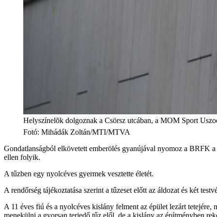
Helyszínelõk dolgoznak a Csörsz utcában, a MOM Sport Uszoda 
Fotó
:
Mihádák Zoltán/MTI/MTVA
Gondatlanságból elkövetett emberölés gyanújával nyomoz a BRFK a MOM
ellen folyik.
A tűzben egy nyolcéves gyermek vesztette életét.
A rendőrség tájékoztatása szerint a tűzeset előtt az áldozat és két tes
A 11 éves fiú és a nyolcéves kislány felment az épület lezárt tetejér
menekülni a gyorsan terjedő tűz elől, de a kislány az építményben reke