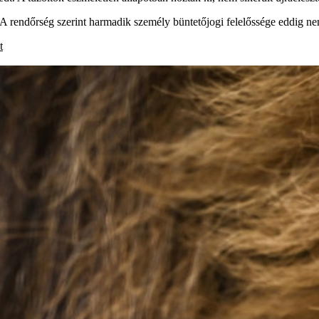
. A rendőrség szerint harmadik személy büntetőjogi felelőssége eddig n
t