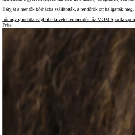
Bátyját a mentők kórházba szállították, a rendőrök ott hallgatták meg
bűnügy
gondatlanságból elkövetett emberölés
tűz
MOM Sportközpon
Friss