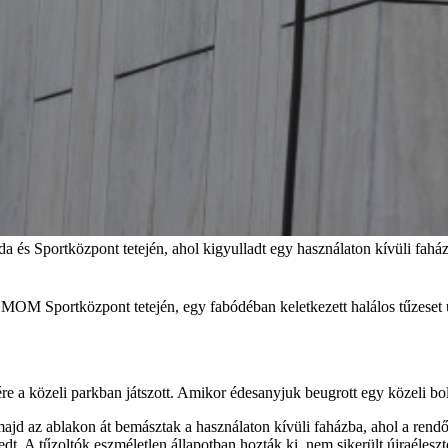
és Sportközpont tetején, ahol kigyulladt egy használaton kívüli fahá
 Sportközpont tetején, egy fabódéban keletkezett halálos tűzeset ügyé
tvére a közeli parkban játszott. Amikor édesanyjuk beugrott egy közeli bo
e, majd az ablakon át bemásztak a használaton kívüli faházba, ahol a re
dt. A tűzoltók eszméletlen állapotban hozták ki, nem sikerült újraéleszt