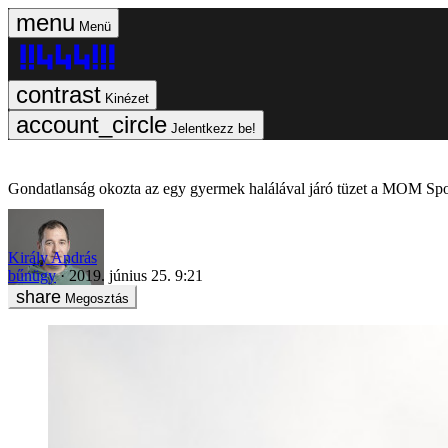
Menü
Kinézet
Jelentkezz be!
Gondatlanság okozta az egy gyermek halálával járó tüzet a MOM Spo
Király András
bűnügy
2019. június 25. 9:21
Megosztás