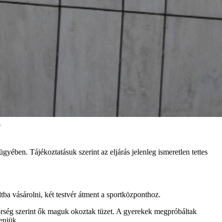
z
ben. Tájékoztatásuk szerint az eljárás jelenleg ismeretlen tettes
ltba vásárolni, két testvér átment a sportközponthoz.
ndőrség szerint ők maguk okoztak tüzet. A gyerekek megpróbáltak
eniük.