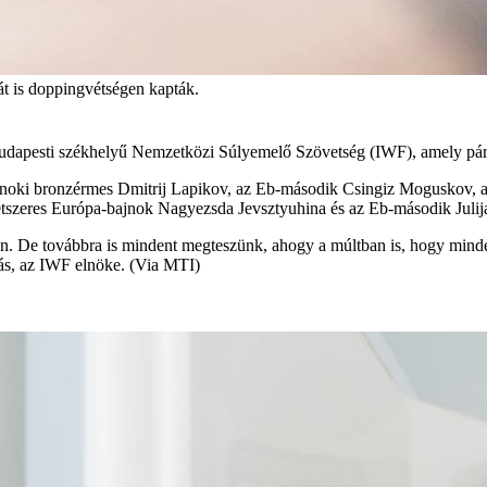
t is doppingvétségen kapták.
 budapesti székhelyű Nemzetközi Súlyemelő Szövetség (IWF), amely pár 
-bajnoki bronzérmes Dmitrij Lapikov, az Eb-második Csingiz Mogusko
étszeres Európa-bajnok Nagyezsda Jevsztyuhina és az Eb-második Juli
en. De továbbra is mindent megteszünk, ahogy a múltban is, hogy mind
ás, az IWF elnöke. (Via MTI)