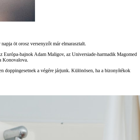
napja öt orosz versenyzőt már elmarasztalt.
v, az Európa-bajnok Adam Maligov, az Universiade-harmadik Magomed
ja Konovalova.
en doppingesetnek a végére járjunk. Különösen, ha a bizonyítékok