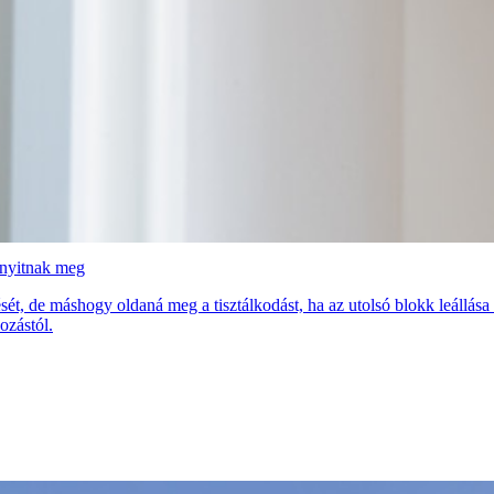
 nyitnak meg
sét, de máshogy oldaná meg a tisztálkodást, ha az utolsó blokk leállás
ozástól.