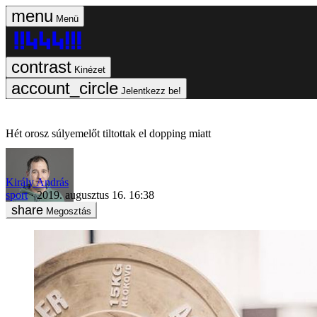
Menü
Kinézet
Jelentkezz be!
Hét orosz súlyemelőt tiltottak el dopping miatt
Király András
sport
2019. augusztus 16. 16:38
Megosztás