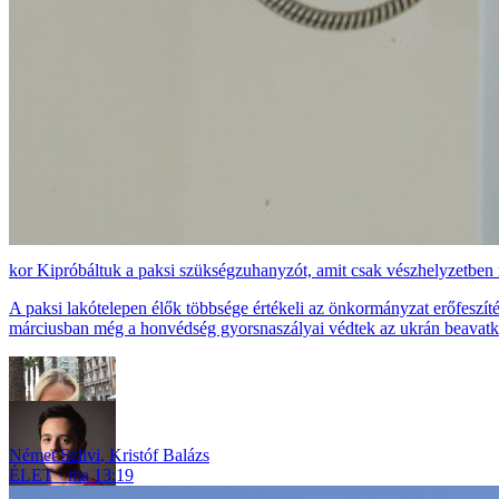
Kipróbáltuk a paksi szükségzuhanyzót, amit csak vészhelyzetben
A paksi lakótelepen élők többsége értékeli az önkormányzat erőfeszíté
márciusban még a honvédség gyorsnaszályai védtek az ukrán beavatk
Német Szilvi
,
Kristóf Balázs
ÉLET
ma 13:19