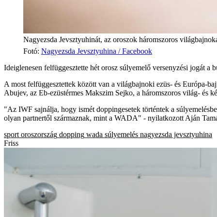
Nagyezsda Jevsztyuhinát, az oroszok háromszoros világbajnoká
Fotó
:
Nagyezsda Jevsztyuhina / Facebook
Ideiglenesen felfüggesztette hét orosz súlyemelő versenyzési jogát a
A most felfüggesztettek között van a világbajnoki ezüs- és Európa
Abujev, az Eb-ezüstérmes Makszim Sejko, a háromszoros világ- és k
"Az IWF sajnálja, hogy ismét doppingesetek történtek a súlyemelésb
olyan partnertől származnak, mint a WADA" - nyilatkozott Aján Tam
sport
oroszország
dopping
wada
súlyemelés
nagyezsda jevsztyuhina
Friss