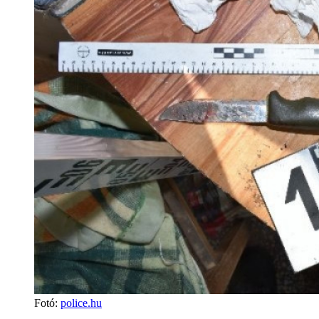
Fotó
:
police.hu