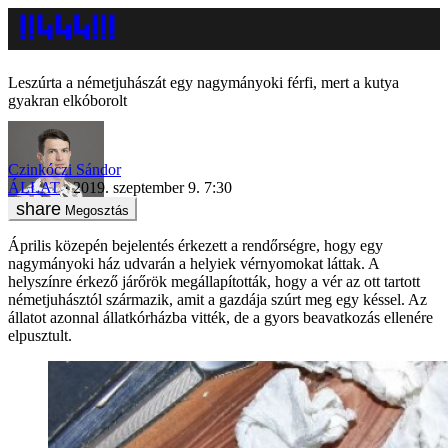
Leszúrta a németjuhászát egy nagymányoki férfi, mert a kutya
gyakran elkóborolt
Czinkóczi Sándor
ÁLLAT
2019. szeptember 9. 7:30
Megosztás
Április közepén bejelentés érkezett a rendőrségre, hogy egy
nagymányoki ház udvarán a helyiek vérnyomokat láttak. A
helyszínre érkező járőrök megállapították, hogy a vér az ott tartott
németjuhásztól származik, amit a gazdája szúrt meg egy késsel. Az
állatot azonnal állatkórházba vitték, de a gyors beavatkozás ellenére
elpusztult.