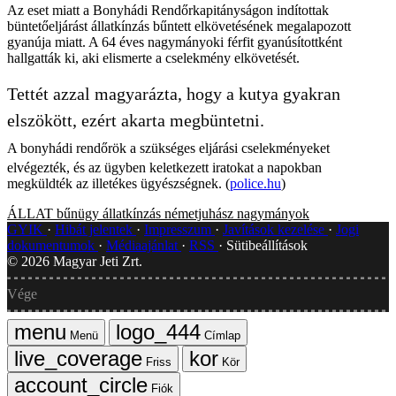
Az eset miatt a Bonyhádi Rendőrkapitányságon indítottak
büntetőeljárást állatkínzás bűntett elkövetésének megalapozott
gyanúja miatt. A 64 éves nagymányoki férfit gyanúsítottként
hallgatták ki, aki elismerte a cselekmény elkövetését.
Tettét azzal magyarázta, hogy a kutya gyakran
elszökött, ezért akarta megbüntetni.
A bonyhádi rendőrök a szükséges eljárási cselekményeket
elvégezték, és az ügyben keletkezett iratokat a napokban
megküldték az illetékes ügyészségnek. (
police.hu
)
ÁLLAT
bűnügy
állatkínzás
németjuhász
nagymányok
GYIK
Hibát jelentek
Impresszum
Javítások kezelése
Jogi
dokumentumok
Médiaajánlat
RSS
Sütibeállítások
©
2026
Magyar Jeti Zrt.
Vége
Menü
Címlap
Friss
Kör
Fiók