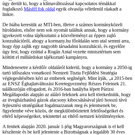
úgy derült ki, hogy a klímaváltozással kapcsolatos témákkal
foglalkozó
Másfél fok oldal
egyik olvasója véletlenül ráakadt a
linkre.
De hiába kerestük az MTI-ben, illetve a számos kormányközeli
híroldalon, elsőre nem sok nyomát találtuk annak, hogy a kormány
igyekezett volna tájékoztatni a közvéleményt az éppen zajló
konzultációról, ahogy a kormany.hu főoldalán sem utal semmi arra,
hogy épp zajlik egy nagyobb társadalmi konzultáció, és egyelőre
úgy fest, hogy ezúttal a Rogán Antal vezette minisztérium sem
költött el milliárdokat tájékoztató kampányra.
Mindenesetre a kérdőív oldaláról kiderül, hogy a kormány a 2050-ig
tartó időszakra vonatkozó Nemzeti Tiszta Fejlődési Stratégia
véglegesítésében kéri az emberek segítségét. Mint írják, „a 2015-ben
az ENSZ Éghajlatváltozási Keretegyezmény Részes Feleinek 21.
találkozóján elfogadott, és 2016-ban hatályba lépett Párizsi
Megállapodás alapján az aláíró feleknek arra kell törekedniük, hogy
az üvegházhatású gázok alacsony kibocsátásával járó hosszú távú
fejlesztési stratégiákat fogalmazzanak meg és jelentsenek be,
figyelembe véve közös, de megkülönböztetett felelősségeiket és
eltérő képességeiket, tekintettel az eltérő nemzeti körülményekre.
A fentiek alapján 2020. január 1-jéig Magyarországnak is el kell
készítenie és be kell jelentenie a Bizottságnak a legalább 30 éves