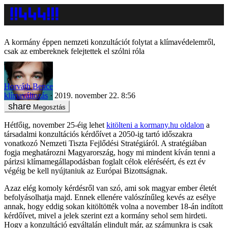
A kormány éppen nemzeti konzultációt folytat a klímavédelemről,
csak az embereknek felejtettek el szólni róla
Horváth Bence
klímaváltozás
2019. november 22. 8:56
Megosztás
Hétfőig, november 25-éig lehet
kitölteni a kormany.hu oldalon
a
társadalmi konzultációs kérdőívet a 2050-ig tartó időszakra
vonatkozó Nemzeti Tiszta Fejlődési Stratégiáról. A stratégiában
fogja meghatározni Magyarország, hogy mi mindent kíván tenni a
párizsi klímamegállapodásban foglalt célok eléréséért, és ezt év
végéig be kell nyújtaniuk az Európai Bizottságnak.
Azaz elég komoly kérdésről van szó, ami sok magyar ember életét
befolyásolhatja majd. Ennek ellenére valószínűleg kevés az esélye
annak, hogy eddig sokan kitöltötték volna a november 18-án indított
kérdőívet, mivel a jelek szerint ezt a kormány sehol sem hirdeti.
Hogy a konzultáció egyáltalán elindult már, az számunkra is csak