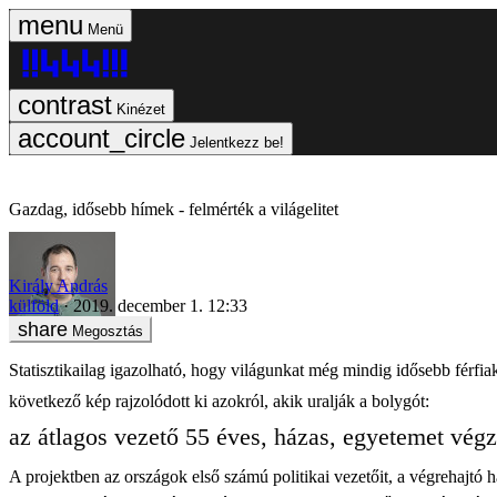
Menü
Kinézet
Jelentkezz be!
Gazdag, idősebb hímek - felmérték a világelitet
Király András
külföld
2019. december 1. 12:33
Megosztás
Statisztikailag igazolható, hogy világunkat még mindig idősebb férfiak
következő kép rajzolódott ki azokról, akik uralják a bolygót:
az átlagos vezető 55 éves, házas, egyetemet végze
A projektben az országok első számú politikai vezetőit, a végrehajtó h