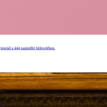
ingrád a 444 napindító hírlevelében.