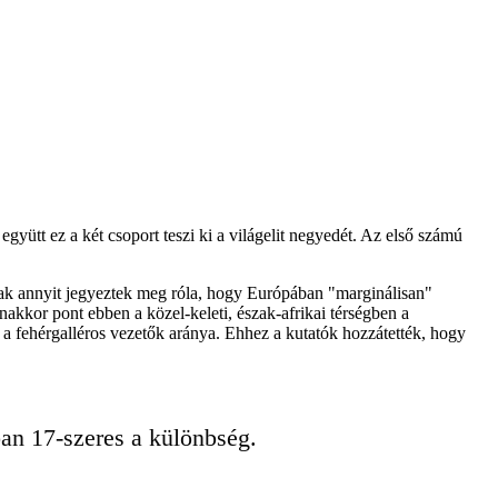
gyütt ez a két csoport teszi ki a világelit negyedét. Az első számú
csak annyit jegyeztek meg róla, hogy Európában "marginálisan"
kkor pont ebben a közel-keleti, észak-afrikai térségben a
a fehérgalléros vezetők aránya. Ehhez a kutatók hozzátették, hogy
ban 17-szeres a különbség.