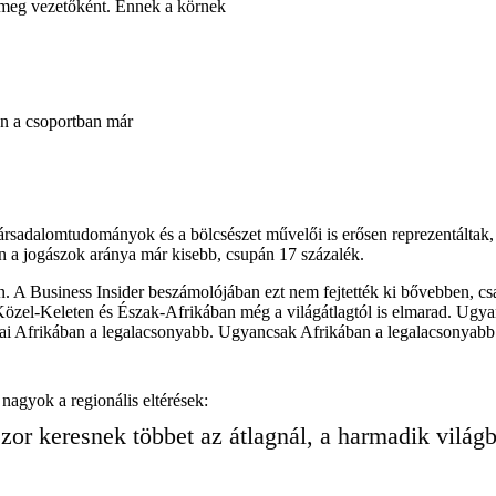
ák meg vezetőként. Ennek a körnek
en a csoportban már
társadalomtudományok és a bölcsészet művelői is erősen reprezentáltak, e
n a jogászok aránya már kisebb, csupán 17 százalék.
an. A Business Insider beszámolójában ezt nem fejtették ki bővebben, 
özel-Keleten és Észak-Afrikában még a világátlagtól is elmarad. Ugyana
ai Afrikában a legalacsonyabb. Ugyancsak Afrikában a legalacsonyabb 
 nagyok a regionális eltérések:
szor keresnek többet az átlagnál, a harmadik világ