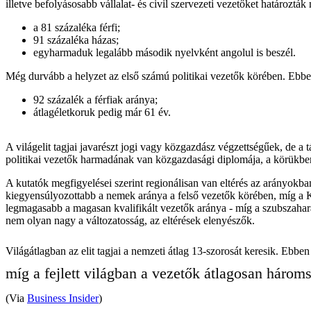
illetve befolyásosabb vállalat- és civil szervezeti vezetőket határozt
a 81 százaléka férfi;
91 százaléka házas;
egyharmaduk legalább második nyelvként angolul is beszél.
Még durvább a helyzet az első számú politikai vezetők körében. Ebb
92 százalék a férfiak aránya;
átlagéletkoruk pedig már 61 év.
A világelit tagjai javarészt jogi vagy közgazdász végzettségűek, de a 
politikai vezetők harmadának van közgazdasági diplomája, a körükbe
A kutatók megfigyelései szerint regionálisan van eltérés az arányokb
kiegyensúlyozottabb a nemek aránya a felső vezetők körében, míg a K
legmagasabb a magasan kvalifikált vezetők aránya - míg a szubszahar
nem olyan nagy a változatosság, az eltérések elenyészők.
Világátlagban az elit tagjai a nemzeti átlag 13-szorosát keresik. Ebben
míg a fejlett világban a vezetők átlagosan három
(Via
Business Insider
)