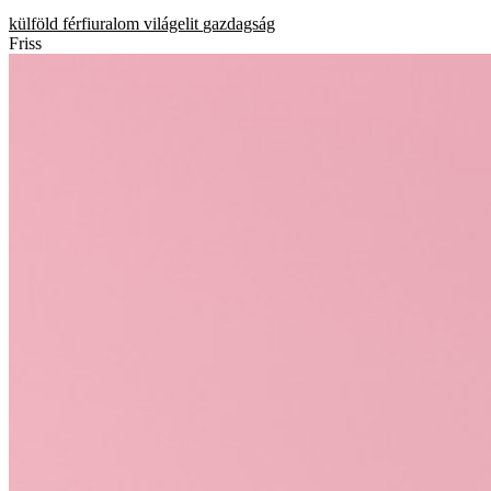
külföld
férfiuralom
világelit
gazdagság
Friss