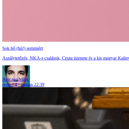
Sok hő (hú!) semmiért
Aszálytetőzés, NKA-s csalások, Ceuta üzenete és a kis magyar Kaliny
Herczeg Márk
reggel 4
tegnap 22:39