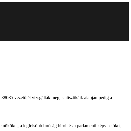
 38085 vezetőjét vizsgálták meg, statisztikáik alapján pedig a
lnököket, a legfelsőbb bíróság bíróit és a parlamenti képviselőket,