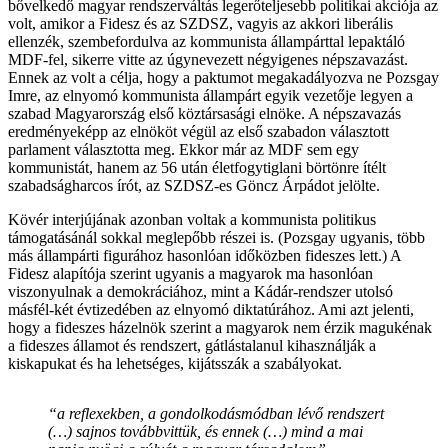
bővelkedő magyar rendszerváltás legerőteljesebb politikai akciója az
volt, amikor a Fidesz és az SZDSZ, vagyis az akkori liberális
ellenzék, szembefordulva az kommunista állampárttal lepaktáló
MDF-fel, sikerre vitte az úgynevezett négyigenes népszavazást.
Ennek az volt a célja, hogy a paktumot megakadályozva ne Pozsgay
Imre, az elnyomó kommunista állampárt egyik vezetője legyen a
szabad Magyarország első köztársasági elnöke. A népszavazás
eredményeképp az elnököt végül az első szabadon választott
parlament választotta meg. Ekkor már az MDF sem egy
kommunistát, hanem az 56 után életfogytiglani börtönre ítélt
szabadságharcos írót, az SZDSZ-es Göncz Árpádot jelölte.
Kövér interjújának azonban voltak a kommunista politikus
támogatásánál sokkal meglepőbb részei is. (Pozsgay ugyanis, több
más állampárti figurához hasonlóan időközben fideszes lett.) A
Fidesz alapítója szerint ugyanis a magyarok ma hasonlóan
viszonyulnak a demokráciához, mint a Kádár-rendszer utolsó
másfél-két évtizedében az elnyomó diktatúrához. Ami azt jelenti,
hogy a fideszes házelnök szerint a magyarok nem érzik magukénak
a fideszes államot és rendszert, gátlástalanul kihasználják a
kiskapukat és ha lehetséges, kijátsszák a szabályokat.
“a reflexekben, a gondolkodásmódban lévő rendszert
(…) sajnos továbbvittük, és ennek (…) mind a mai