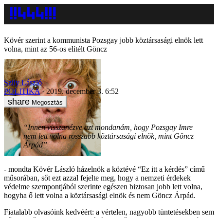
Kövér szerint a kommunista Pozsgay jobb köztársasági elnök lett
volna, mint az 56-os elítélt Göncz
Szily László
POLITIKA
2019. december 3. 6:52
Megosztás
“Innen visszanézve azt mondanám, hogy Pozsgay Imre
nem lett volna rosszabb köztársasági elnök, mint Göncz
Árpád”
- mondta Kövér László házelnök a köztévé “Ez itt a kérdés” című
műsorában, sőt ezt azzal fejelte meg, hogy a nemzeti érdekek
védelme szempontjából szerinte egészen biztosan jobb lett volna,
hogyha ő lett volna a köztársasági elnök és nem Göncz Árpád.
Fiatalabb olvasóink kedvéért: a vértelen, nagyobb tüntetésekben sem