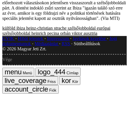
előrehozott választásokon jelentősen visszaszorult a szélsőjobboldali
párt. A döntést indokló zsűri szerint az Ibiza "igazán találó szó erre
az évre, amikor is egy földrajzi név a politikai történések hatására
speciális jelentést kapott az osztrák nyilvánosságban". (Via MTI)
külföld
ibiza
heinz-christian strache
szélsőjobboldal
európai
szélsőjobboldal
heinrich pecina
orbán viktor
ausztria
GYIK
Hibát jelentek
Impresszum
Javítások kezelése
Jogi
dokumentumok
Médiaajánlat
RSS
Sütibeállítások
©
2026
Magyar Jeti Zrt.
Vége
Menü
Címlap
Friss
Kör
Fiók