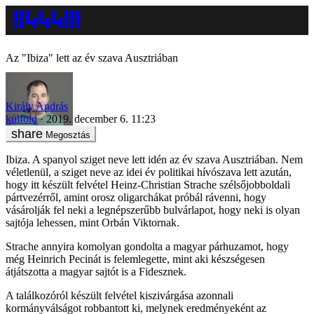
Az "Ibiza" lett az év szava Ausztriában
Király András
külföld
2019. december 6. 11:23
Megosztás
Ibiza. A spanyol sziget neve lett idén az év szava Ausztriában. Nem
véletlenül, a sziget neve az idei év politikai hívószava lett azután,
hogy itt készült felvétel Heinz-Christian Strache szélsőjobboldali
pártvezérről, amint orosz oligarchákat próbál rávenni, hogy
vásárolják fel neki a legnépszerűbb bulvárlapot, hogy neki is olyan
sajtója lehessen, mint Orbán Viktornak.
Strache annyira komolyan gondolta a magyar párhuzamot, hogy
még Heinrich Pecinát is felemlegette, mint aki készségesen
átjátszotta a magyar sajtót is a Fidesznek.
A találkozóról készült felvétel kiszivárgása azonnali
kormányválságot robbantott ki, melynek eredményeként az