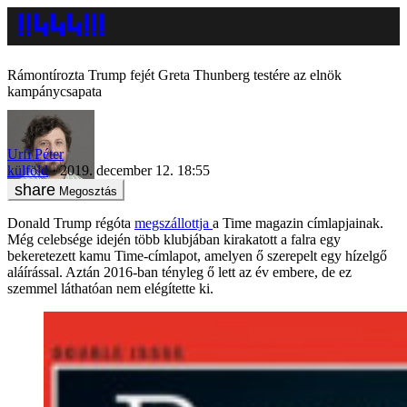
Rámontírozta Trump fejét Greta Thunberg testére az elnök
kampánycsapata
Urfi Péter
külföld
2019. december 12. 18:55
Megosztás
Donald Trump régóta
megszállottja
a Time magazin címlapjainak.
Még celebsége idején több klubjában kirakatott a falra egy
bekeretezett kamu Time-címlapot, amelyen ő szerepelt egy hízelgő
aláírással. Aztán 2016-ban tényleg ő lett az év embere, de ez
szemmel láthatóan nem elégítette ki.