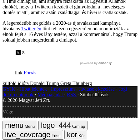
a Time címlapján, ami annyira felzaklatta az Egyesült Államok
elnökét, hogy a Twitteren kezdett el gúnyolódni a „nevetséges
döntés miatt”, amihez aztán családtagjai és hívei is csatlakoztak.
A legeredetibb megoldás a 2020-as újraválasztási kampánya
hivatalos
Twitterjén
tűnt fel: ezen egyszerűen odamontírozták az
elnök fejét a 16 éves lány testére, azzal a kommentárral, hogy Trump
sokkal jobban megérdemli a címlapot.
Forrás
külföld
idióta
Donald Trump
Greta Thunberg
GYIK
Hibát jelentek
Impresszum
Javítások kezelése
Jogi
dokumentumok
Médiaajánlat
RSS
Sütibeállítások
©
2026
Magyar Jeti Zrt.
Vége
Menü
Címlap
Friss
Kör