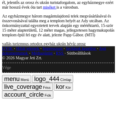
él, jelentős az orosz és ukrán turistaforgalom, az egyházmegye ezért
már hosszú évek óta tart
miséket
is a városban.
Az egyházmegye három magántulajdonú telek megvásárlásával és
összevonásával találta meg a templom helyét az Ady utcában. Az
önkormányzattal egyeztetett tervek alapján egy mértéktartó, 15-ször
15 méter alapterületű, 12 méter magas, jellegzetesen hagymakupolás
templom épül fel egy év alatt, jelezte Papp Gábor. (MTI)
vallás
turizmnus
ortodox egyház
ukrán
hévíz
orosz
GYIK
Hibát jelentek
Impresszum
Javítások kezelése
Jogi
dokumentumok
Médiaajánlat
RSS
Sütibeállítások
©
2026
Magyar Jeti Zrt.
Vége
Menü
Címlap
Friss
Kör
Fiók