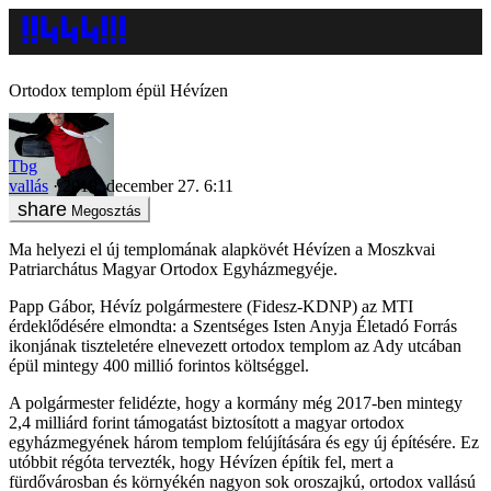
Ortodox templom épül Hévízen
Tbg
vallás
2019. december 27. 6:11
Megosztás
Ma helyezi el új templomának alapkövét Hévízen a Moszkvai
Patriarchátus Magyar Ortodox Egyházmegyéje.
Papp Gábor, Hévíz polgármestere (Fidesz-KDNP) az MTI
érdeklődésére elmondta: a Szentséges Isten Anyja Életadó Forrás
ikonjának tiszteletére elnevezett ortodox templom az Ady utcában
épül mintegy 400 millió forintos költséggel.
A polgármester felidézte, hogy a kormány még 2017-ben mintegy
2,4 milliárd forint támogatást biztosított a magyar ortodox
egyházmegyének három templom felújítására és egy új építésére. Ez
utóbbit régóta tervezték, hogy Hévízen építik fel, mert a
fürdővárosban és környékén nagyon sok oroszajkú, ortodox vallású