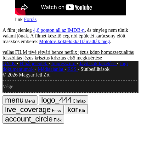
Forrás
A film jelenleg
4,6 ponton áll az IMDB-n
, és tényleg nem tűnik
valami jónak. A filmet készítő cég riói épületét karácsony előtt
maszkos emberek
Molotov-koktélokkal támadták meg
.
vallás
FILM
tévé
rétvári bence
netflix
jézus
kdnp
homoszexualitás
felszólítás
jézus krisztus
krisztus első megkísértése
GYIK
Hibát jelentek
Impresszum
Javítások kezelése
Jogi
dokumentumok
Médiaajánlat
RSS
Sütibeállítások
©
2026
Magyar Jeti Zrt.
Vége
Menü
Címlap
Friss
Kör
Fiók