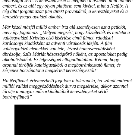
méltóságát sérti. A keresztényeket is megilleti a tisztelet, mint minden
embert, és ez alól egy olyan platform sem kivétel, mint a Netflix. A
cég által forgalmazott film direkt provokáció, a keresztényeket és a
kereszténységet gyalázó alkotás.
Már közel másfél millió ember írta alá személyesen azt a petíciót,
mely így fogalmaz: „Mélyen megsért, hogy közzétették és hirdetik a
vallásgyalázó Krisztus első kísértése című filmet, ráadásul
karácsonyi kiadásként az adventi várakozás idején. A film
vallásgyalázó elemekkel van tele, Jézust homoszexuálisként
ábrázolja, Szűz Máriát házasságtörő nőként, az apostolokat pedig
alkoholistaként. Ez teljességgel elfogadhatatlan. Kérem, hogy
azonnal töröljék katalógusukból a megbotránkoztató filmet, és
kérjenek bocsánatot a megsértett keresztényektől!”
Ha Netflixnek értelmezhető fogalom a tolerancia, ha számít emberek
milliói vallási meggyőződésének durva megsértése, akkor azonnal
törölje a magyar műsorkínálatából keresztényeket sértő
botrányfilmet!”