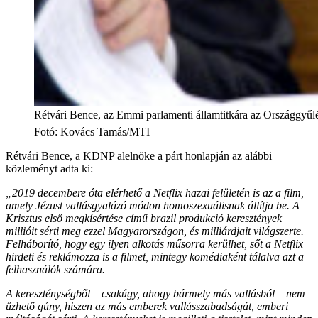
Rétvári Bence, az Emmi parlamenti államtitkára az Országgyűlé
Fotó
:
Kovács Tamás/MTI
Rétvári Bence, a KDNP alelnöke a párt honlapján az alábbi
közleményt adta ki:
„2019 decembere óta elérhető a Netflix hazai felületén is az a film,
amely Jézust vallásgyalázó módon homoszexuálisnak állítja be. A
Krisztus első megkísértése című brazil produkció keresztények
millióit sérti meg ezzel Magyarországon, és milliárdjait világszerte.
Felháborító, hogy egy ilyen alkotás műsorra kerülhet, sőt a Netflix
hirdeti és reklámozza is a filmet, mintegy komédiaként tálalva azt a
felhasználók számára.
A kereszténységből – csakúgy, ahogy bármely más vallásból – nem
űzhető gúny, hiszen az más emberek vallásszabadságát, emberi