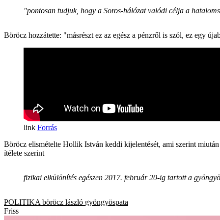
"pontosan tudjuk, hogy a Soros-hálózat valódi célja a hatalomsz
Böröcz hozzátette: "másrészt ez az egész a pénzről is szól, ez egy úja
Forrás
Böröcz elismételte Hollik István keddi kijelentését, ami szerint miut
ítélete szerint
fizikai elkülönítés egészen 2017. február 20-ig tartott a gyöng
POLITIKA
böröcz lászló
gyöngyöspata
Friss