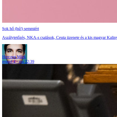
Sok hő (hú!) semmiért
Aszálytetőzés, NKA-s csalások, Ceuta üzenete és a kis magyar Kaliny
Herczeg Márk
reggel 4
ma 22:39