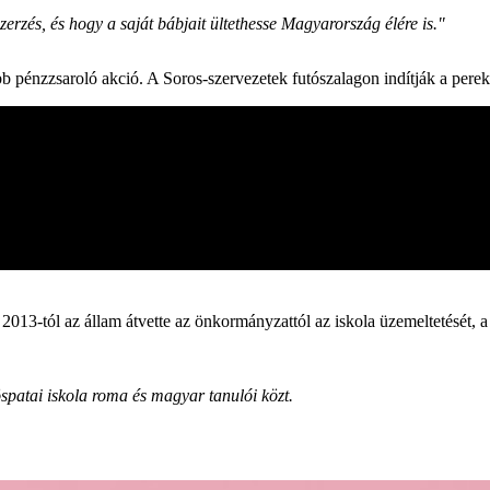
erzés, és hogy a saját bábjait ültethesse Magyarország élére is."
bb pénzzsaroló akció. A Soros-szervezetek futószalagon indítják a pereke
án 2013-tól az állam átvette az önkormányzattól az iskola üzemeltetését,
yöspatai iskola roma és magyar tanulói közt.