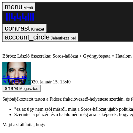
Menü
Kinézet
Jelentkezz be!
Böröcz László összerakta: Soros-hálózat + Gyöngyöspata = Hatalom
Botos Tamás
POLITIKA
2020. január 15. 13:40
Megosztás
Sajtótájékoztatót tartott a Fidesz frakcióvezető-helyettese szerdán, és 
"ez az ügy nem szól másról, mint a Soros-hálózat újabb politika
Szerinte "a pénzért és a hatalomért még arra is képesek, hogy egy
Majd azt állította, hogy