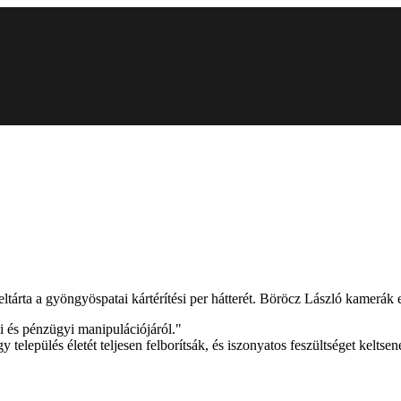
feltárta a gyöngyöspatai kártérítési per hátterét. Böröcz László kamerák e
i és pénzügyi manipulációjáról."
 település életét teljesen felborítsák, és iszonyatos feszültséget keltsen