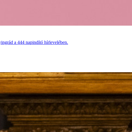
ingrád a 444 napindító hírlevelében.