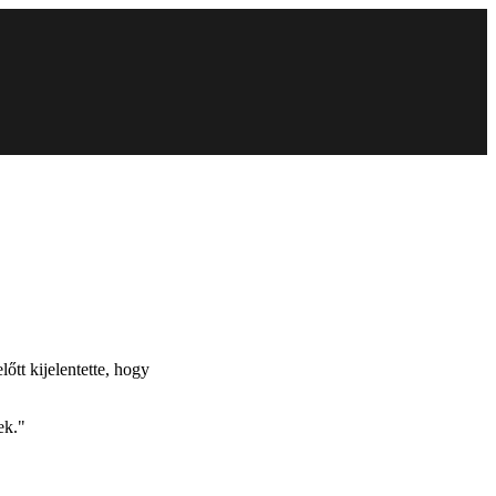
lőtt kijelentette, hogy
ek."