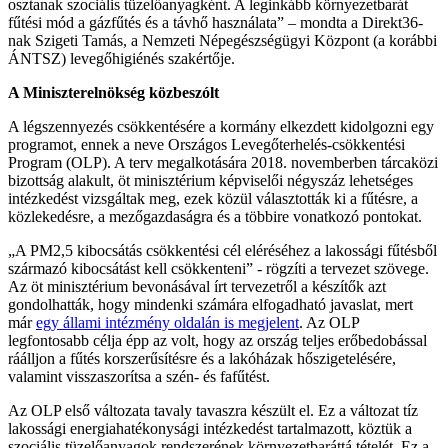
osztanak szociális tüzelőanyagként. A leginkább környezetbarát
fűtési mód a gázfűtés és a távhő használata” – mondta a Direkt36-
nak Szigeti Tamás, a Nemzeti Népegészségügyi Központ (a korábbi
ÁNTSZ) levegőhigiénés szakértője.
A Miniszterelnökség közbeszólt
A légszennyezés csökkentésére a kormány elkezdett kidolgozni egy
programot, ennek a neve Országos Levegőterhelés-csökkentési
Program (OLP). A terv megalkotására 2018. novemberben tárcaközi
bizottság alakult, öt minisztérium képviselői négyszáz lehetséges
intézkedést vizsgáltak meg, ezek közül választották ki a fűtésre, a
közlekedésre, a mezőgazdaságra és a többire vonatkozó pontokat.
„A PM2,5 kibocsátás csökkentési cél eléréséhez a lakossági fűtésből
származó kibocsátást kell csökkenteni” - rögzíti a tervezet szövege.
Az öt minisztérium bevonásával írt tervezetről a készítők azt
gondolhatták, hogy mindenki számára elfogadható javaslat, mert
már
egy állami intézmény oldalán is megjelent
. Az OLP
legfontosabb célja épp az volt, hogy az ország teljes erőbedobással
ráálljon a fűtés korszerűsítésre és a lakóházak hőszigetelésére,
valamint visszaszorítsa a szén- és fafűtést.
Az OLP első változata tavaly tavaszra készült el. Ez a változat tíz
lakossági energiahatékonysági intézkedést tartalmazott, köztük a
szociális tüzelőanyagok rendszerének környezetbaráttá tételét. Ez a