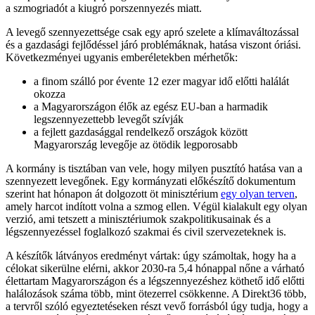
a szmogriadót a kiugró porszennyezés miatt.
A levegő szennyezettsége csak egy apró szelete a klímaváltozással
és a gazdasági fejlődéssel járó problémáknak, hatása viszont óriási.
Következményei ugyanis emberéletekben mérhetők:
a finom szálló por évente 12 ezer magyar idő előtti halálát
okozza
a Magyarországon élők az egész EU-ban a harmadik
legszennyezettebb levegőt szívják
a fejlett gazdasággal rendelkező országok között
Magyarország levegője az ötödik legporosabb
A kormány is tisztában van vele, hogy milyen pusztító hatása van a
szennyezett levegőnek. Egy kormányzati előkészítő dokumentum
szerint hat hónapon át dolgozott öt minisztérium
egy olyan terven
,
amely harcot indított volna a szmog ellen. Végül kialakult egy olyan
verzió, ami tetszett a minisztériumok szakpolitikusainak és a
légszennyezéssel foglalkozó szakmai és civil szervezeteknek is.
A készítők látványos eredményt vártak: úgy számoltak, hogy ha a
célokat sikerülne elérni, akkor 2030-ra 5,4 hónappal nőne a várható
élettartam Magyarországon és a légszennyezéshez köthető idő előtti
halálozások száma több, mint ötezerrel csökkenne. A Direkt36 több,
a tervről szóló egyeztetéseken részt vevő forrásból úgy tudja, hogy a