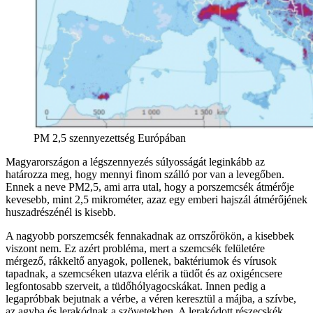
PM 2,5 szennyezettség Európában
Magyarországon a légszennyezés súlyosságát leginkább az
határozza meg, hogy mennyi finom szálló por van a levegőben.
Ennek a neve PM2,5, ami arra utal, hogy a porszemcsék átmérője
kevesebb, mint 2,5 mikrométer, azaz egy emberi hajszál átmérőjének
huszadrészénél is kisebb.
A nagyobb porszemcsék fennakadnak az orrszőrökön, a kisebbek
viszont nem. Ez azért probléma, mert a szemcsék felületére
mérgező, rákkeltő anyagok, pollenek, baktériumok és vírusok
tapadnak, a szemcséken utazva elérik a tüdőt és az oxigéncsere
legfontosabb szerveit, a tüdőhólyagocskákat. Innen pedig a
legapróbbak bejutnak a vérbe, a véren keresztül a májba, a szívbe,
az agyba és lerakódnak a szövetekben. A lerakódott részecskék