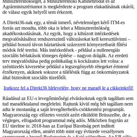
Miniszterelnökséget, a Miniszterelnöki Kabinetirodát és az
Agrárminisztériumot is megkérdezte a program elakadásának okáról,
de válasz egyik helyről sem érkezett.
A Direkt36-nak egy, a témát ismerő, névtelenséget kérő ITM-es
forrás azt mondta, több oka is lehet a Miniszterelnökség
akadékoskodásának. Az egyik, hogy a kihúzott intézkedések
megvalósításához rendszerszintű változásokat kell keresztülvinni –
például hosszú távon háztartások százezreit környezetbarát fűtési
módok felé terelni. Más intézkedések - például a nullenergiás
szociális bérlakások tömeges építése – nagyon drágák. Az eredeti
terv megvalósítása pedig politikailag is kockázatos lett volna: a
széntüzelés kivezetése például a legszegényebb rétegeket érintené
érzékenyen, akiknek sokszor a túlélésük függ az önkormányzatok
által biztosított szociális tüzelőtől.
Iratkozz fel a Direkt36 hírlevelére, hogy ne maradj le a cikkeinkről!
Ráadásul az EU-s levegőminőségi elvárásoknak egyik tagállam sem
tud maradéktalanul megfelelni. Rajtunk kívül még hét tagállam nem
adta le mostanáig a saját levegőterhelés-csökkentési programját.
Magyarország egy előzetes verziót azért elküldött Brüsszelbe, de a
végleges, elfogadott programmal még adós. Miközben fogytán az
EU türelme is: 2018-ban az Európai Bizottság pert indított
Magyarország ellen, amiért több mint egy évtizede veszélyesen
szennyezett a levegő Budapesten és a Sajó völgyében. Az EB célja