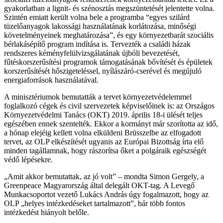
gyakorlatban a lignit- és szénosztás megszüntetését jelentette volna.
Szintén emiatt került volna bele a programba “egyes szilárd
tüzelőanyagok lakossági használatának korlátozása, minőségi
követelményeinek meghatározása”, és egy környezetbarát szociális
bérlakásépítő program indítása is. Tervezték a családi házak
rendszeres kéményfelülvizsgálatának újbóli bevezetését,
fűtéskorszerűsítési programok támogatásának bővítését és épületek
korszerűsítését hőszigeteléssel, nyílászáró-cserével és megújuló
energiaforrások használatával.
A minisztériumok bemutatták a tervet környezetvédelemmel
foglalkozó cégek és civil szervezetek képviselőinek is: az Országos
Környezetvédelmi Tanács (OKT) 2019. április 18-i ülését teljes
egészében ennek szentelték. Ekkor a kormányt már szorította az idő,
a hónap elejéig kellett volna elküldeni Brüsszelbe az elfogadott
tervet, az OLP elkészítését ugyanis az Európai Bizottság írta elő
minden tagállamnak, hogy rászorítsa őket a polgáraik egészségét
védő lépésekre.
„Amit akkor bemutattak, az jó volt” – mondta Simon Gergely, a
Greenpeace Magyarország által delegált OKT-tag. A Levegő
Munkacsoportot vezető Lukács András úgy fogalmazott, hogy az
OLP „helyes intézkedéseket tartalmazott”, bár több fontos
intézkedést hiányolt belőle.