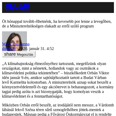
Öt hónappal tovább élhetnénk, ha kevesebb por lenne a levegőben,
de a Miniszterelnökségen elakadt az erről szóló program
Wirth Zsuzsanna
direkt36
2020. január 31. 4:52
Megosztás
„A klímabajnokság élmezőnyéhez tartozunk, megelőzünk olyan
országokat, mint a németek, hollandok vagy az osztrákok a
klímavédelmi politika tekintetében” – büszkélkedett Orbán Viktor
idén január 9-én, amikor sajtótájékoztatót tartott a Budai Várban
levő Karmelita kolostorban. A miniszterelnök aznap sokat beszélt a
környezetvédelemről és egy akciótervet is beharangozott, a kormány
tagjai pedig azóta is azt bizonygatják, hogy komolyan veszik a
klímavédelmet és a fenntarthatóságot.
Miközben Orbán erről beszélt, az irodájától nem messze, a Várdomb
lábánál fekvő Széna téren sűrű szmogfelhőben jöttek-mentek a
budapestiek. Másnap pedig a Fővárosi Önkormányzat el is rendelte