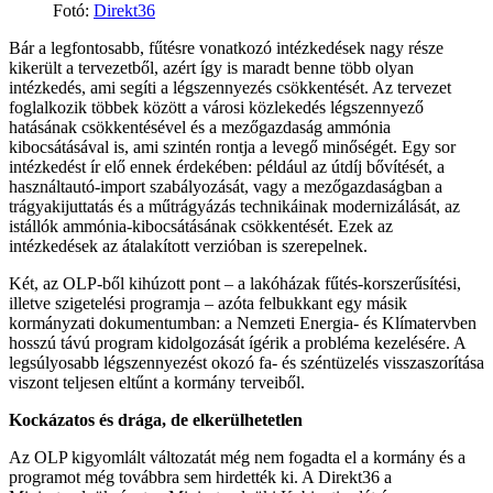
Fotó
:
Direkt36
Bár a legfontosabb, fűtésre vonatkozó intézkedések nagy része
kikerült a tervezetből, azért így is maradt benne több olyan
intézkedés, ami segíti a légszennyezés csökkentését. Az tervezet
foglalkozik többek között a városi közlekedés légszennyező
hatásának csökkentésével és a mezőgazdaság ammónia
kibocsátásával is, ami szintén rontja a levegő minőségét. Egy sor
intézkedést ír elő ennek érdekében: például az útdíj bővítését, a
használtautó-import szabályozását, vagy a mezőgazdaságban a
trágyakijuttatás és a műtrágyázás technikáinak modernizálását, az
istállók ammónia-kibocsátásának csökkentését. Ezek az
intézkedések az átalakított verzióban is szerepelnek.
Két, az OLP-ből kihúzott pont – a lakóházak fűtés-korszerűsítési,
illetve szigetelési programja – azóta felbukkant egy másik
kormányzati dokumentumban: a Nemzeti Energia- és Klímatervben
hosszú távú program kidolgozását ígérik a probléma kezelésére. A
legsúlyosabb légszennyezést okozó fa- és széntüzelés visszaszorítása
viszont teljesen eltűnt a kormány terveiből.
Kockázatos és drága, de elkerülhetetlen
Az OLP kigyomlált változatát még nem fogadta el a kormány és a
programot még továbbra sem hirdették ki. A Direkt36 a