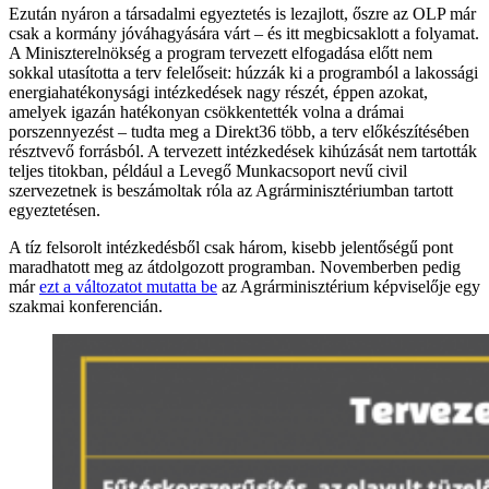
Ezután nyáron a társadalmi egyeztetés is lezajlott, őszre az OLP már
csak a kormány jóváhagyására várt – és itt megbicsaklott a folyamat.
A Miniszterelnökség a program tervezett elfogadása előtt nem
sokkal utasította a terv felelőseit: húzzák ki a programból a lakossági
energiahatékonysági intézkedések nagy részét, éppen azokat,
amelyek igazán hatékonyan csökkentették volna a drámai
porszennyezést – tudta meg a Direkt36 több, a terv előkészítésében
résztvevő forrásból. A tervezett intézkedések kihúzását nem tartották
teljes titokban, például a Levegő Munkacsoport nevű civil
szervezetnek is beszámoltak róla az Agrárminisztériumban tartott
egyeztetésen.
A tíz felsorolt intézkedésből csak három, kisebb jelentőségű pont
maradhatott meg az átdolgozott programban. Novemberben pedig
már
ezt a változatot mutatta be
az Agrárminisztérium képviselője egy
szakmai konferencián.