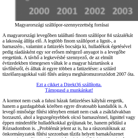
Magyarországi szállópor-szennyezettség forrásai
A magyarországi levegőben található finom szállópor 84 százalékát
a lakosság állítja elő. A legtöbb finom szállóport a lignit-, a
barnaszén-, valamint a fatüzelés bocsátja ki, hulladékok égetésével
pedig ráadásként egy sor erősen mérgező anyagot is a levegőbe
eregetünk. A távhő a legkevésbé szennyező, de az elmúlt
évtizedekben tömegesen váltak le a magyar háztartások a
távfűtésről, és álltak át egyre többen a fatüzelésre: a szilárd
tüzelőanyagokkal való fűtés aránya megháromszorozódott 2007 óta.
Ezt a cikket a Direkt36 szállította.
Támogasd a munkánkat!
A kormot nem csak a falusi házak fatüzeléses kályhái eregetik,
hanem a gazdagabbak körében egyre divatosabb kandallók is. A
levegő minősége fűtési idényben emiatt nem csak a zsákfalvakban
borzasztó, ahol a legszegényebbek olcsó barnaszénnel, lignittel vagy
éppen mindenféle hulladékokkal gyújtanak be, hanem például a
Rózsadombon is. „Problémát jelent az is, ha a rászorulóknak az
önkormányzatok fűtési szezonban tűzifa helyett barnakőszenet