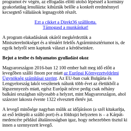
programot év végén, az elfogadás előtti utolsó lépésnél a kormány
gyakorlatilag lenullázta: kihúzták belőle a konkrét eredménnyel
kecsegtető vállalások legnagyobb részét.
Ezt a cikket a Direkt36 szállította.
Támogasd a munkánkat!
A program elakadásának okáról megkérdeztük a
Miniszterelnökséget és a témáért felelős Agrárminisztériumot is, de
egyik helyről sem kaptunk választ a kérdéseinkre.
Bejut a testbe és folyamatos gyulladást okoz
Magyarországon 2016-ban 12 100 ember halt meg idő előtt a
levegőben szálló finom por miatt
az Európai Környezetvédelmi
Ügynökség számításai szerint
. Az EU-ban csak Bulgária és
Lengyelország lakói veszítenek nálunk több évet az életükből a
légszennyezés miatt, egész Európát nézve pedig csak néhány
balkáni országban súlyosabb a helyzet, mint Magyarországon, ahol
százezer lakosra évente 1322 elvesztett életév jut.
A levegő minősége nagyban múlik az időjáráson (a szél kitakarítja,
az eső leülepíti a szálló port) és a földrajzi helyzeten is – a Kárpát-
medencére például általánosságban igaz, hogy nehezebben tisztul ki
innen a szennyezett levegő.