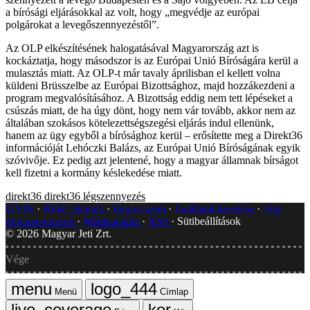
a bírósági eljárásokkal az volt, hogy „megvédje az európai
polgárokat a levegőszennyezéstől”.
Az OLP elkészítésének halogatásával Magyarország azt is
kockáztatja, hogy másodszor is az Európai Unió Bíróságára kerül a
mulasztás miatt. Az OLP-t már tavaly áprilisban el kellett volna
küldeni Brüsszelbe az Európai Bizottsághoz, majd hozzákezdeni a
program megvalósításához. A Bizottság eddig nem tett lépéseket a
csúszás miatt, de ha úgy dönt, hogy nem vár tovább, akkor nem az
általában szokásos kötelezettségszegési eljárás indul ellenünk,
hanem az ügy egyből a bírósághoz kerül – erősítette meg a Direkt36
információját Lehóczki Balázs, az Európai Unió Bíróságának egyik
szóvivője. Ez pedig azt jelentené, hogy a magyar államnak bírságot
kell fizetni a kormány késlekedése miatt.
direkt36
direkt36
légszennyezés
GYIK
Hibát jelentek
Impresszum
Javítások kezelése
Jogi
dokumentumok
Médiaajánlat
RSS
Sütibeállítások
©
2026
Magyar Jeti Zrt.
Vége
Menü
Címlap