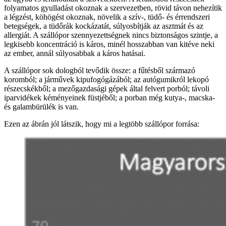
folyamatos gyulladást okoznak a szervezetben, rövid távon nehezítik
a légzést, köhögést okoznak, növelik a szív-, tüdő- és érrendszeri
betegségek, a tüdőrák kockázatát, súlyosbítják az asztmát és az
allergiát. A szállópor szennyezettségnek nincs biztonságos szintje, a
legkisebb koncentráció is káros, minél hosszabban van kitéve neki
az ember, annál súlyosabbak a káros hatásai.
A szállópor sok dologból tevődik össze: a fűtésből származó
koromból; a járművek kipufogógázából; az autógumikról lekopó
részecskékből; a mezőgazdasági gépek által felvert porból; távoli
iparvidékek kéményeinek füstjéből; a porban még kutya-, macska-
és galambürülék is van.
Ezen az ábrán jól látszik, hogy mi a legtöbb szállópor forrása: