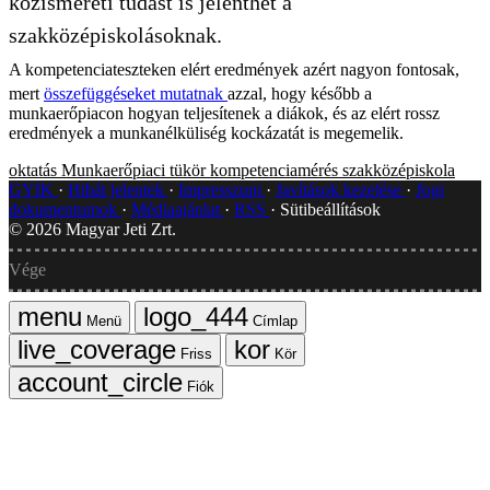
közismereti tudást is jelenthet a
szakközépiskolásoknak.
A kompetenciateszteken elért eredmények azért nagyon fontosak,
mert
összefüggéseket mutatnak
azzal, hogy később a
munkaerőpiacon hogyan teljesítenek a diákok, és az elért rossz
eredmények a munkanélküliség kockázatát is megemelik.
oktatás
Munkaerőpiaci tükör
kompetenciamérés
szakközépiskola
GYIK
Hibát jelentek
Impresszum
Javítások kezelése
Jogi
dokumentumok
Médiaajánlat
RSS
Sütibeállítások
©
2026
Magyar Jeti Zrt.
Vége
Menü
Címlap
Friss
Kör
Fiók