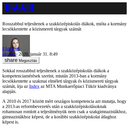
Rosszabbul teljesítenek a szakközépiskolás diákok, mióta a kormány
lecsökkentette a közismereti tárgyak számát
Fődi Kitti
oktatás
2020. január 31. 8:49
Megosztás
Sokkal rosszabbul teljesítenek a szakközépiskolás diákok a
kompetenciamérések szerint, miután 2013-ban a kormány
lecsökkentette a szakmai elméleti tárgyak és közismereti tárgyak
számát, írja az
Index
az MTA Munkaerőpiaci Tükör kiadványa
alapján.
A 2010 és 2017 között mért országos kompetencia azt mutatja, hogy
a 2013-as reformbevezetés után a szakközépiskolásoknak
rohamosan romlott a teljesítményük nem csak a szakgimnazistákhoz,
gimnazistákhoz képest, de a korábbi szakközépiskolai átlaghoz
képest is.