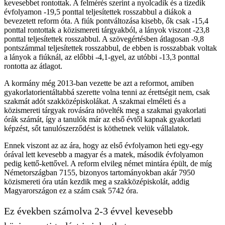
kevesebbet rontottak. A felmérés szerint a nyolcadik és a tizedik
évfolyamon -19,5 ponttal teljesítettek rosszabbul a diákok a
bevezetett reform óta. A fiúk pontváltozása kisebb, ők csak -15,4
ponttal rontottak a közismereti tárgyakból, a lányok viszont -23,8
ponttal teljesítettek rosszabbul. A szövegértésben átlagosan -9,8
pontszámmal teljesítettek rosszabbul, de ebben is rosszabbak voltak
a lányok a fiúknál, az előbbi -4,1-gyel, az utóbbi -13,3 ponttal
rontotta az átlagot.
A kormány még 2013-ban vezette be azt a reformot, amiben
gyakorlatorientáltabbá szerette volna tenni az érettségit nem, csak
szakmát adót szakközépiskolákat. A szakmai elméleti és a
közismereti tárgyak rovására növelték meg a szakmai gyakorlati
órák számát, így a tanulók már az első évtől kapnak gyakorlati
képzést, sőt tanulószerződést is köthetnek velük vállalatok.
Ennek viszont az az ára, hogy az első évfolyamon heti egy-egy
órával lett kevesebb a magyar és a matek, második évfolyamon
pedig kettő-kettővel. A reform elvileg német mintára épült, de míg
Németországban 7155, bizonyos tartományokban akár 7950
közismereti óra után kezdik meg a szakközépiskolát, addig
Magyarországon ez a szám csak 5742 óra.
Ez években számolva 2-3 évvel kevesebb