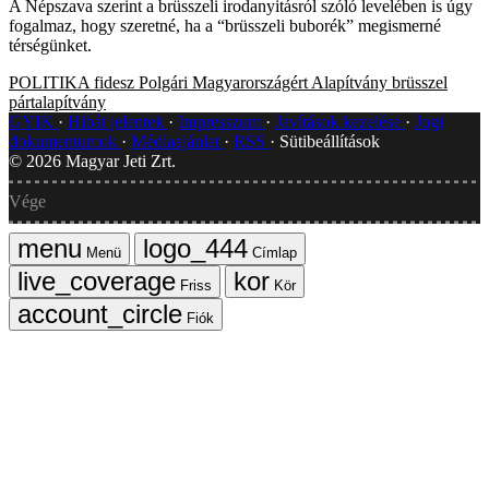
A Népszava szerint a brüsszeli irodanyitásról szóló levelében is úgy
fogalmaz, hogy szeretné, ha a “brüsszeli buborék” megismerné
térségünket.
POLITIKA
fidesz
Polgári Magyarországért Alapítvány
brüsszel
pártalapítvány
GYIK
Hibát jelentek
Impresszum
Javítások kezelése
Jogi
dokumentumok
Médiaajánlat
RSS
Sütibeállítások
©
2026
Magyar Jeti Zrt.
Vége
Menü
Címlap
Friss
Kör
Fiók