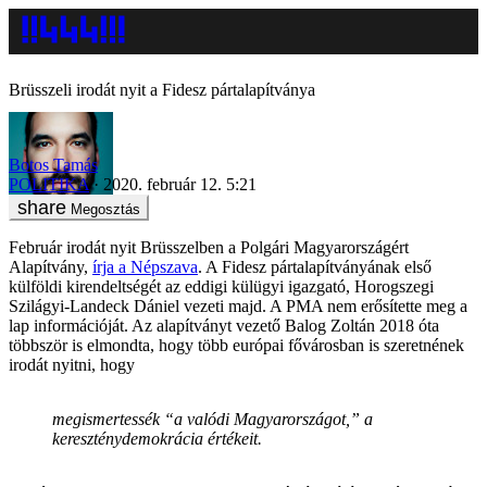
Brüsszeli irodát nyit a Fidesz pártalapítványa
Botos Tamás
POLITIKA
2020. február 12. 5:21
Megosztás
Február irodát nyit Brüsszelben a Polgári Magyarországért
Alapítvány,
írja a Népszava
. A Fidesz pártalapítványának első
külföldi kirendeltségét az eddigi külügyi igazgató, Horogszegi
Szilágyi-Landeck Dániel vezeti majd. A PMA nem erősítette meg a
lap információját. Az alapítványt vezető Balog Zoltán 2018 óta
többször is elmondta, hogy több európai fővárosban is szeretnének
irodát nyitni, hogy
megismertessék “a valódi Magyarországot,” a
kereszténydemokrácia értékeit.