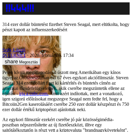
314 ezer dollár büntetést fizethet Steven Seagal, mert eltitkolta, hogy
pénzt kapott az influenszerkedésért
Szily László
INTERNET
2020. február 28. 17:34
Megosztás
Peren kívüli megállapodással úszott meg Amerikában egy kínos
ügyet az Oroszországban élő 67 éves egykori akciófilmsztár. Steven
Seagal 314 ezer dollárt fizet ki kártérítés és büntetés címén az
amerikai tőzsdefelügyeletnek, akik cserébe megszüntetik ellene az
eljárást -
írja a cnbc.com.
Amit azért indítottak, mert a vonatkozó,
igen szigorú előírásokat megszegve Seagal nem fedte fel, hogy a
Bitcoiin2Gen kaserolásáért cserébe 250 ezer dollár készpénzt és 750
ezer dollár értékű kriptopénzt ajánlottak neki.
Az egykori filmsztár ezekért cserébe jó pár közösségimédia-
posztban népszerűsítette az új fizetőeszközt, illtve egy
sajtótájékoztatón is részt vett a kriptovaluta "brandnagyköveteként".