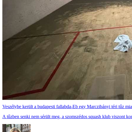
Veszélybe került a budapesti fallabda-Eb egy Marczibányi téri tűz mia
A tűzben senki nem sérült meg, a szomszédos squash klub viszont ko