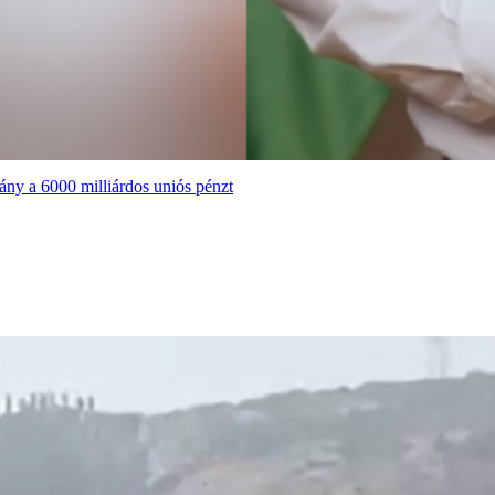
ány a 6000 milliárdos uniós pénzt