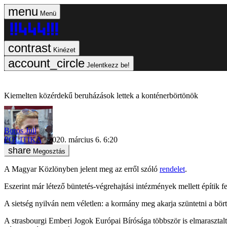
Menü
Kinézet
Jelentkezz be!
Kiemelten közérdekű beruházások lettek a konténerbörtönök
Boros Juli
POLITIKA
2020. március 6. 6:20
Megosztás
A Magyar Közlönyben jelent meg az erről szóló
rendelet
.
Eszerint már létező büntetés-végrehajtási intézmények mellett építik f
A sietség nyilván nem véletlen: a kormány meg akarja szüntetni a börtön
A strasbourgi Emberi Jogok Európai Bírósága többször is elmarasztalta