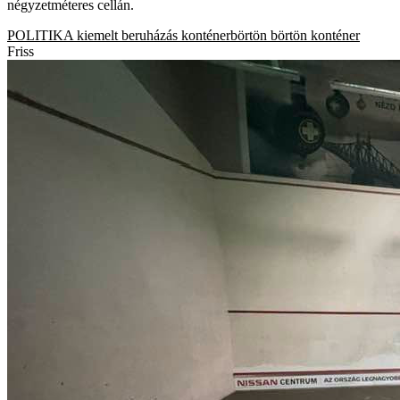
négyzetméteres cellán.
POLITIKA
kiemelt beruházás
konténerbörtön
börtön
konténer
Friss