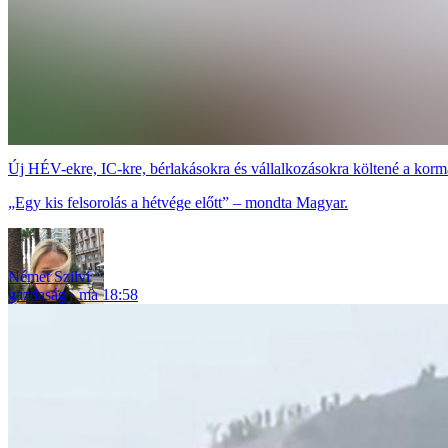
Új HÉV-ekre, IC-kre, bérlakásokra és vállalkozásokra költené a korm
„Egy kis felsorolás a hétvége előtt” – mondta Magyar.
Német Szilvi
gazdaság
ma 18:58