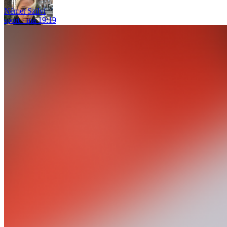
Német Szilvi
sport
ma 19:19