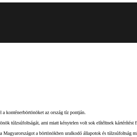
el a konténerbörtönöket az ország tíz pontján.
ök túlzsúfoltságát, ami miatt kénytelen volt sok elítéltnek kártérítést fi
 Magyarországot a börtönökben uralkodó állapotok és túlzsúfoltság miatt