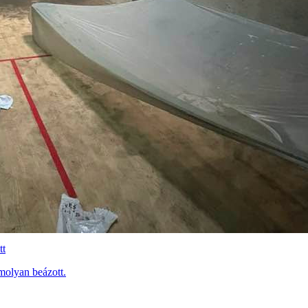
tt
molyan beázott.