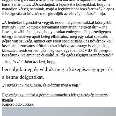
haszna már nincs. „Összedugjuk a fejünket a kollégákkal, hogy ne
maradjon kétség bennünk, majd a legközelebbi hozzátartozók alapos
felvilágosítását követően megkezdjük az életvégi ellátást” – írja.
„A fentieket átgondolva vegyük észre, megelőzni sokkal könnyebb,
mint egy ilyen komplex folyamatot fenntartani heteken át!” – írja
Lovas, tovább fejtegetve, hogy a sokat emlegetett lélegeztetőgépen
túl egy intenzíven ápolt beteg ellátásához még egy rakat speciális
gépre van szükség, amiket egy rakat specialistának és nővérnek kell
kezelnie, iszonyatos erőforrásokat lekötve az amúgy is végletekig
kifeszített rendszerben. „És még csak egyetlen COVID-19 betegről
beszéltünk, valamint az őt ellátó 30 fős egészségügyi személyzetről”
– írja, és zárásként azt kéri, hogy
becsüljük meg és védjük meg a közegészségügyet és
a benne dolgozókat.
„Vigyázzunk magunkra, és előzzük meg a bajt.”
Egészségügy
lapítsd a görbét
koronavírus
lélegeztetőgép
intenzív
terápia
Kapcsolódó cikkek