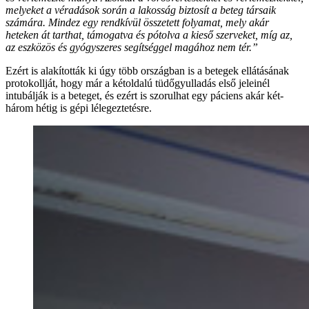
melyeket a véradások során a lakosság biztosít a beteg társaik
számára. Mindez egy rendkívül összetett folyamat, mely akár
heteken át tarthat, támogatva és pótolva a kieső szerveket, míg az,
az eszközös és gyógyszeres segítséggel magához nem tér.”
Ezért is alakították ki úgy több országban is a betegek ellátásának
protokollját, hogy már a kétoldalú tüdőgyulladás első jeleinél
intubálják is a beteget, és ezért is szorulhat egy páciens akár két-
három hétig is gépi lélegeztetésre.