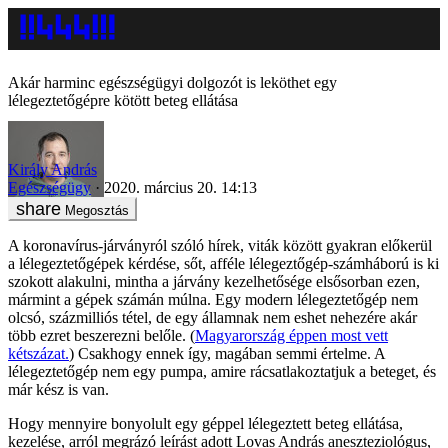
Akár harminc egészségügyi dolgozót is leköthet egy
lélegeztetőgépre kötött beteg ellátása
Király András
Egészségügy
2020. március 20. 14:13
Megosztás
A koronavírus-járványról szóló hírek, viták között gyakran előkerül
a lélegeztetőgépek kérdése, sőt, afféle lélegeztőgép-számháború is ki
szokott alakulni, mintha a járvány kezelhetősége elsősorban ezen,
mármint a gépek számán múlna. Egy modern lélegeztetőgép nem
olcsó, százmilliós tétel, de egy államnak nem eshet nehezére akár
több ezret beszerezni belőle. (
Magyarország éppen most vett
kétszázat.
) Csakhogy ennek így, magában semmi értelme. A
lélegeztetőgép nem egy pumpa, amire rácsatlakoztatjuk a beteget, és
már kész is van.
Hogy mennyire bonyolult egy géppel lélegeztett beteg ellátása,
kezelése, arról megrázó leírást adott Lovas András aneszteziológus,