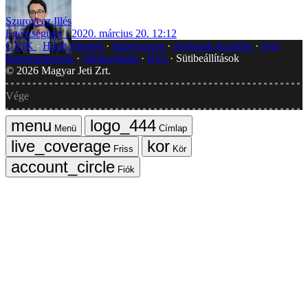
Szurovecz Illés
Egészségügy
2020. március 20. 12:12
GYIK
Hibát jelentek
Impresszum
Javítások kezelése
Jogi
dokumentumok
Médiaajánlat
RSS
Sütibeállítások
©
2026
Magyar Jeti Zrt.
Vége
Menü
Címlap
Friss
Kör
Fiók