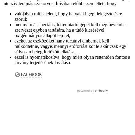
intenzív terápiás szakorvos. Írásában előbb szemlélteti, hogy
valójában mit is jelent, hogy ha valaki gépi lélegeztetésre
szorul;
mennyi más speciális, létfenntartó gépet kell még bevetni a
szervezet egyben tartására, ha a tüdő kiesésével
oxigénhiányos állapot lép fel;
ezeket az eszközöket hány tucatnyi embernek kell
működtetnie, vagyis mennyi erőforrást köt le akár csak egy
súlyosan beteg fertőzött ellátása;
ezzel is nyomatékosítva, hogy miért olyan rettentően fontos a
járvány terjedésének lassítása.