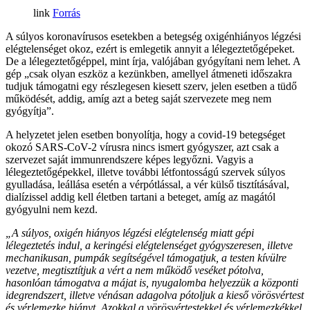
Forrás
A súlyos koronavírusos esetekben a betegség oxigénhiányos légzési
elégtelenséget okoz, ezért is emlegetik annyit a lélegeztetőgépeket.
De a lélegeztetőgéppel, mint írja, valójában gyógyítani nem lehet. A
gép „csak olyan eszköz a kezünkben, amellyel átmeneti időszakra
tudjuk támogatni egy részlegesen kiesett szerv, jelen esetben a tüdő
működését, addig, amíg azt a beteg saját szervezete meg nem
gyógyítja”.
A helyzetet jelen esetben bonyolítja, hogy a covid-19 betegséget
okozó SARS-CoV-2 vírusra nincs ismert gyógyszer, azt csak a
szervezet saját immunrendszere képes legyőzni. Vagyis a
lélegeztetőgépekkel, illetve további létfontosságú szervek súlyos
gyulladása, leállása esetén a vérpótlással, a vér külső tisztításával,
dialízissel addig kell életben tartani a beteget, amíg az magától
gyógyulni nem kezd.
„A súlyos, oxigén hiányos légzési elégtelenség miatt gépi
lélegeztetés indul, a keringési elégtelenséget gyógyszeresen, illetve
mechanikusan, pumpák segítségével támogatjuk, a testen kívülre
vezetve, megtisztítjuk a vért a nem működő veséket pótolva,
hasonlóan támogatva a májat is, nyugalomba helyezzük a központi
idegrendszert, illetve vénásan adagolva pótoljuk a kieső vörösvértest
és vérlemezke hiányt. Azokkal a vörösvértestekkel és vérlemezkékkel,