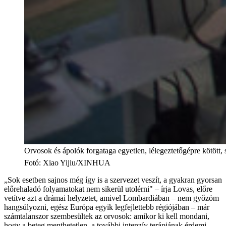
Orvosok és ápolók forgataga egyetlen, lélegeztetőgépre kötött,
Fotó
:
Xiao Yijiu/XINHUA
„Sok esetben sajnos még így is a szervezet veszít, a gyakran gyorsan
előrehaladó folyamatokat nem sikerül utolérni" – írja Lovas, előre
vetítve azt a drámai helyzetet, amivel Lombardiában – nem győzöm
hangsúlyozni, egész Európa egyik legfejlettebb régiójában – már
számtalanszor szembesültek az orvosok: amikor ki kell mondani,
hogy a beteg menthetetlen, a további intenzív terápiának érdemi