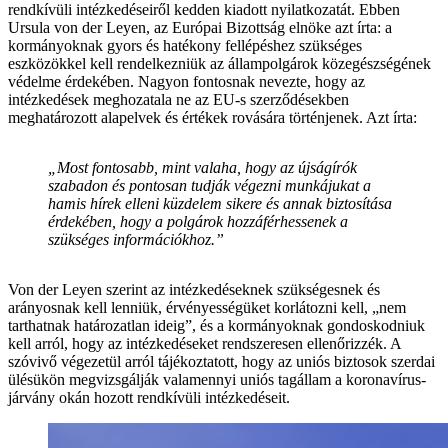
rendkívüli intézkedéseiről kedden kiadott nyilatkozatát. Ebben
Ursula von der Leyen, az Európai Bizottság elnöke azt írta: a
kormányoknak gyors és hatékony fellépéshez szükséges
eszközökkel kell rendelkezniük az állampolgárok közegészségének
védelme érdekében. Nagyon fontosnak nevezte, hogy az
intézkedések meghozatala ne az EU-s szerződésekben
meghatározott alapelvek és értékek rovására történjenek. Azt írta:
„Most fontosabb, mint valaha, hogy az újságírók
szabadon és pontosan tudják végezni munkájukat a
hamis hírek elleni küzdelem sikere és annak biztosítása
érdekében, hogy a polgárok hozzáférhessenek a
szükséges információkhoz.”
Von der Leyen szerint az intézkedéseknek szükségesnek és
arányosnak kell lenniük, érvényességüket korlátozni kell, „nem
tarthatnak határozatlan ideig”, és a kormányoknak gondoskodniuk
kell arról, hogy az intézkedéseket rendszeresen ellenőrizzék. A
szóvivő végezetül arról tájékoztatott, hogy az uniós biztosok szerdai
ülésükön megvizsgálják valamennyi uniós tagállam a koronavírus-
járvány okán hozott rendkívüli intézkedéseit.