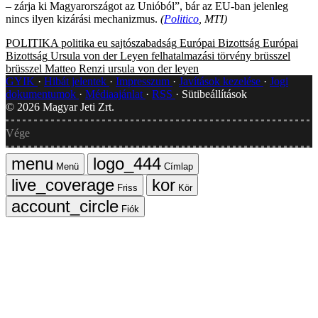
– zárja ki Magyarországot az Unióból”, bár az EU-ban jelenleg
nincs ilyen kizárási mechanizmus.
(
Politico
, MTI)
POLITIKA
politika
eu
sajtószabadság
Európai Bizottság
Európai
Bizottság
Ursula von der Leyen
felhatalmazási törvény
brüsszel
brüsszel
Matteo Renzi
ursula von der leyen
GYIK
Hibát jelentek
Impresszum
Javítások kezelése
Jogi
dokumentumok
Médiaajánlat
RSS
Sütibeállítások
©
2026
Magyar Jeti Zrt.
Vége
Menü
Címlap
Friss
Kör
Fiók