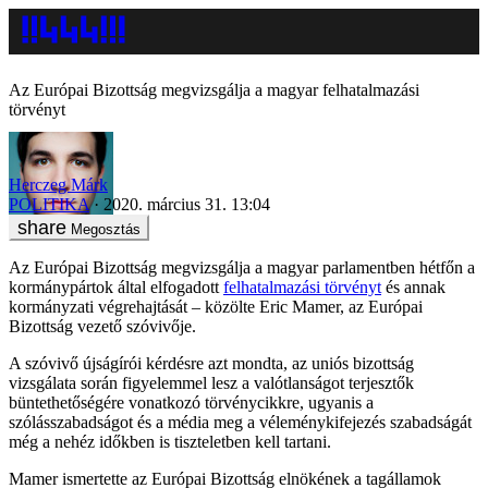
Az Európai Bizottság megvizsgálja a magyar felhatalmazási
törvényt
Herczeg Márk
POLITIKA
2020. március 31. 13:04
Megosztás
Az Európai Bizottság megvizsgálja a magyar parlamentben hétfőn a
kormánypártok által elfogadott
felhatalmazási törvényt
és annak
kormányzati végrehajtását – közölte Eric Mamer, az Európai
Bizottság vezető szóvivője.
A szóvivő újságírói kérdésre azt mondta, az uniós bizottság
vizsgálata során figyelemmel lesz a valótlanságot terjesztők
büntethetőségére vonatkozó törvénycikkre, ugyanis a
szólásszabadságot és a média meg a véleménykifejezés szabadságát
még a nehéz időkben is tiszteletben kell tartani.
Mamer ismertette az Európai Bizottság elnökének a tagállamok