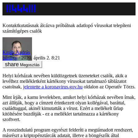
Kontaktkutatásnak álcázva próbálnak adatlopó vírusokat telepíteni
számítógépes csalók
Király András
bűnügy
2020. április 2. 8:21
Megosztás
Helyi kórházak nevében küldözgetnek üzeneteket csalók, akik a
levélhez mellékletként kártékony vírusokat tartalmazó táblázatot
csatolnak,
jelentette a koronavirus.gov.hu
oldalon az Operatív Törzs.
Mint írják, a kamu levelekben, amiket helyi kórházak nevében írnak,
azt állítják, hogy a címzett érintkezett olyan kollégával, baráttal,
családtaggal, akinél kimutatták a vírust. Ezért a mellékelt űrlap
kitöltésére buzdítják - ez a melléklet tartalmazza a kártékony
szoftvert.
A rosszindulatú program egyrészt felderíti a megtámadott rendszert,
másrészt a kriptopénztárcák adatait, illetve a böngészők által