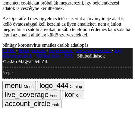
lementett cookiekat próbálják megszerezni, így bejelentkezési
adatok is veszélybe kerülhetnek.
Az Operatív Törzs figyelmeztetése szerint a járvány ideje alatt is
kellő óvatossággal kell kezelni az ilyen emaileket, nem ajánlott
megnyitni a csatolmányokat, inkább telefonon érdemes kapcsolatba
lépni az emailt állítólag küldő szervezetekkel.
bűnügy
koronavírus
emailes csalók
adatlopás
GYIK
Hibát jelentek
Impresszum
Javítások kezelése
Jogi
dokumentumok
Médiaajánlat
RSS
Sütibeállítások
©
2026
Magyar Jeti Zrt.
Vége
Menü
Címlap
Friss
Kör
Fiók