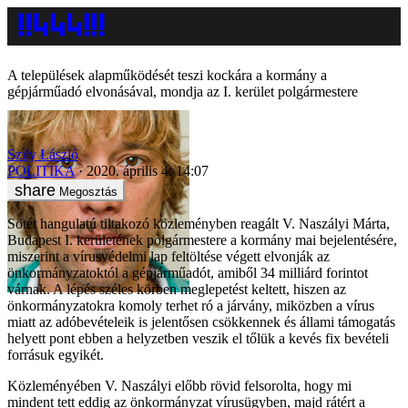
A települések alapműködését teszi kockára a kormány a
gépjárműadó elvonásával, mondja az I. kerület polgármestere
Szily László
POLITIKA
2020. április 4. 14:07
Megosztás
Sötét hangulatú tiltakozó közleményben reagált V. Naszályi Márta,
Budapest I. kerületének polgármestere a kormány mai bejelentésére,
miszerint a vírusvédelmi lap feltöltése végett elvonják az
önkormányzatoktól a gépjárműadót, amiből 34 milliárd forintot
várnak. A lépés széles körben meglepetést keltett, hiszen az
önkormányzatokra komoly terhet ró a járvány, miközben a vírus
miatt az adóbevételeik is jelentősen csökkennek és állami támogatás
helyett pont ebben a helyzetben veszik el tőlük a kevés fix bevételi
forrásuk egyikét.
Közleményében V. Naszályi előbb rövid felsorolta, hogy mi
mindent tett eddig az önkormányzat vírusügyben, majd rátért a