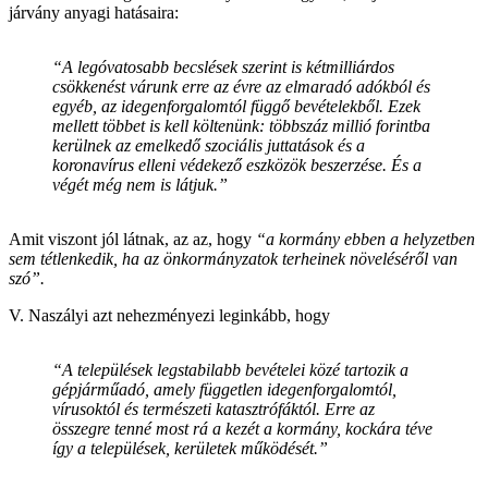
járvány anyagi hatásaira:
“A legóvatosabb becslések szerint is kétmilliárdos
csökkenést várunk erre az évre az elmaradó adókból és
egyéb, az idegenforgalomtól függő bevételekből. Ezek
mellett többet is kell költenünk: többszáz millió forintba
kerülnek az emelkedő szociális juttatások és a
koronavírus elleni védekező eszközök beszerzése. És a
végét még nem is látjuk.”
Amit viszont jól látnak, az az, hogy
“a kormány ebben a helyzetben
sem tétlenkedik, ha az önkormányzatok terheinek növeléséről van
szó”.
V. Naszályi azt nehezményezi leginkább, hogy
“A települések legstabilabb bevételei közé tartozik a
gépjárműadó, amely független idegenforgalomtól,
vírusoktól és természeti katasztrófáktól. Erre az
összegre tenné most rá a kezét a kormány, kockára téve
így a települések, kerületek működését.”