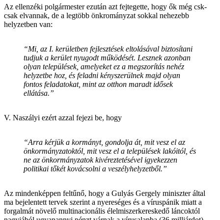
Az ellenzéki polgármester ezután azt fejtegette, hogy ők még csk-
csak elvannak, de a legtöbb önkrományzat sokkal nehezebb
helyzetben van:
“Mi, az I. kerületben fejlesztések eltolásával biztosítani
tudjuk a kerület nyugodt működését. Lesznek azonban
olyan települések, amelyeket ez a megszorítás nehéz
helyzetbe hoz, és feladni kényszerülnek majd olyan
fontos feladatokat, mint az otthon maradt idősek
ellátása.”
V. Naszályi ezért azzal fejezi be, hogy
“Arra kérjük a kormányt, gondolja át, mit vesz el az
önkormányzatoktól, mit vesz el a települések lakóitól, és
ne az önkormányzatok kivéreztetésével igyekezzen
politikai tőkét kovácsolni a veszélyhelyzetből.”
Az mindenképpen feltűnő, hogy a Gulyás Gergely miniszter által
ma bejelentett tervek szerint a nyereséges és a víruspánik miatt a
forgalmát növelő multinacionális élelmiszerkereskedő láncoktól
nagyjából ugyanannyi pénzt várnak a vírusalapba (36 milliárdot),