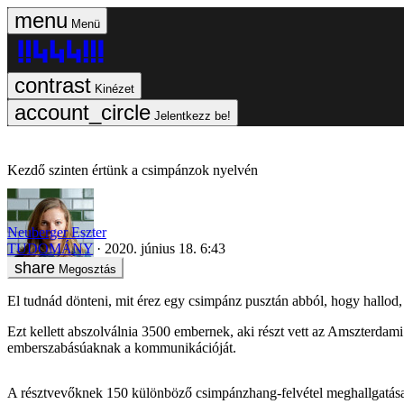
Menü
Kinézet
Jelentkezz be!
Kezdő szinten értünk a csimpánzok nyelvén
Neuberger Eszter
TUDOMÁNY
2020. június 18. 6:43
Megosztás
El tudnád dönteni, mit érez egy csimpánz pusztán abból, hogy hallod,
Ezt kellett abszolválnia 3500 embernek, aki részt vett az Amszterdami
emberszabásúaknak a kommunikációját.
A résztvevőknek 150 különböző csimpánzhang-felvétel meghallgatása ala