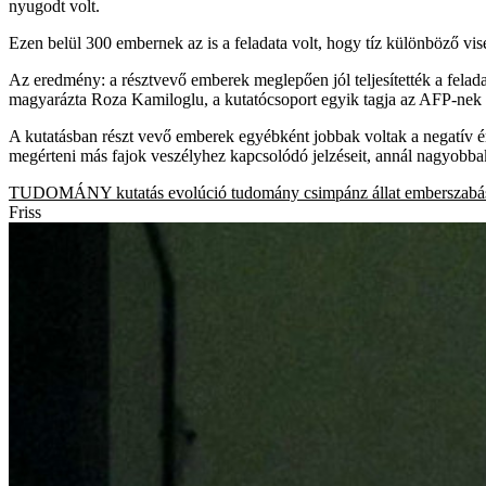
nyugodt volt.
Ezen belül 300 embernek az is a feladata volt, hogy tíz különböző vise
Az eredmény: a résztvevő emberek meglepően jól teljesítették a fela
magyarázta Roza Kamiloglu, a kutatócsoport egyik tagja az AFP-nek
A kutatásban részt vevő emberek egyébként jobbak voltak a negatív érz
megérteni más fajok veszélyhez kapcsolódó jelzéseit, annál nagyobbak 
TUDOMÁNY
kutatás
evolúció
tudomány
csimpánz
állat
emberszabá
Friss