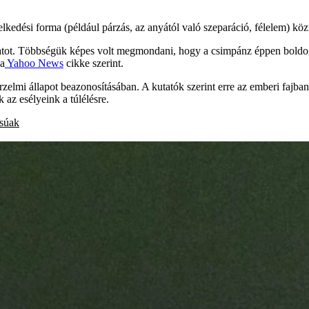
lkedési forma (például párzás, az anyától való szeparáció, félelem) köz
datot. Többségük képes volt megmondani, hogy a csimpánz éppen boldog,
 a
Yahoo News
cikke szerint.
elmi állapot beazonosításában. A kutatók szerint erre az emberi fajban 
az esélyeink a túlélésre.
súak