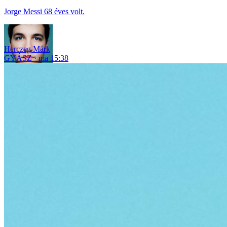
Jorge Messi 68 éves volt.
Herczeg Márk
GYÁSZ
ma 15:38