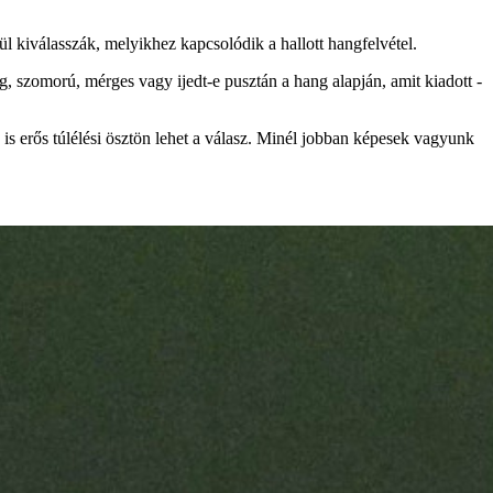
ül kiválasszák, melyikhez kapcsolódik a hallott hangfelvétel.
 szomorú, mérges vagy ijedt-e pusztán a hang alapján, amit kiadott -
is erős túlélési ösztön lehet a válasz. Minél jobban képesek vagyunk