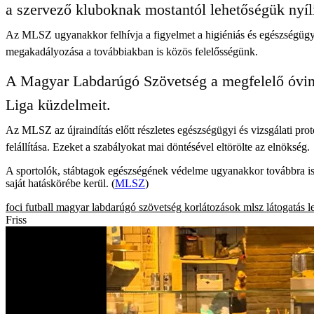
a szervező kluboknak mostantól lehetőségük nyíli
Az MLSZ ugyanakkor felhívja a figyelmet a higiéniás és egészségügyi 
megakadályozása a továbbiakban is közös felelősségünk.
A Magyar Labdarúgó Szövetség a megfelelő óvint
Liga küzdelmeit.
Az MLSZ az újraindítás előtt részletes egészségügyi és vizsgálati proto
felállítása. Ezeket a szabályokat mai döntésével eltörölte az elnökség.
A sportolók, stábtagok egészségének védelme ugyanakkor továbbra is k
saját hatáskörébe kerül. (
MLSZ
)
foci
futball
magyar labdarúgó szövetség
korlátozások
mlsz
látogatás
l
Friss