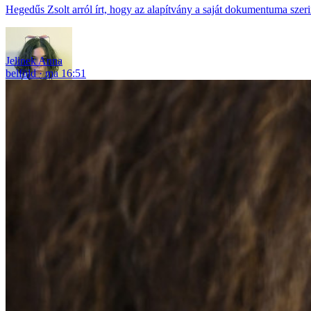
Hegedűs Zsolt arról írt, hogy az alapítvány a saját dokumentuma szerin
Jelinek Anna
belföld
ma 16:51