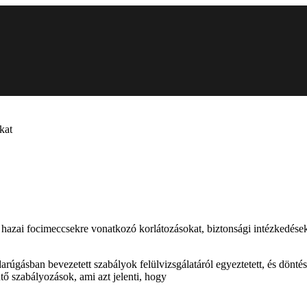
kat
azai focimeccsekre vonatkozó korlátozásokat, biztonsági intézkedése
úgásban bevezetett szabályok felülvizsgálatáról egyeztetett, és dönté
ntő szabályozások, ami azt jelenti, hogy