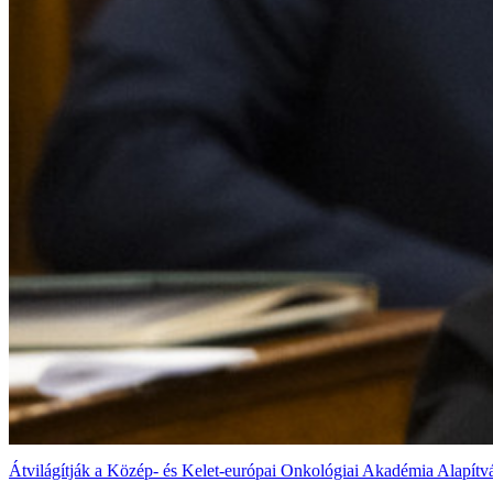
Átvilágítják a Közép- és Kelet-európai Onkológiai Akadémia Alapít