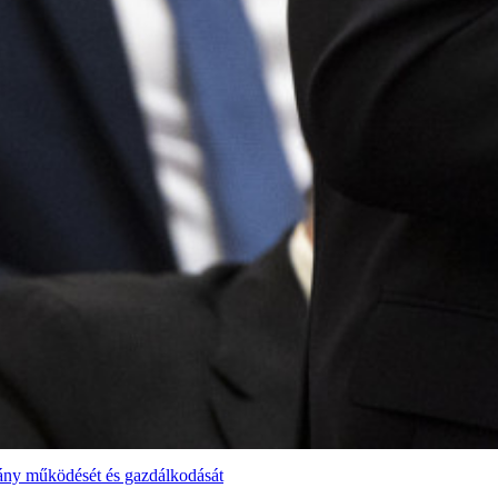
vány működését és gazdálkodását