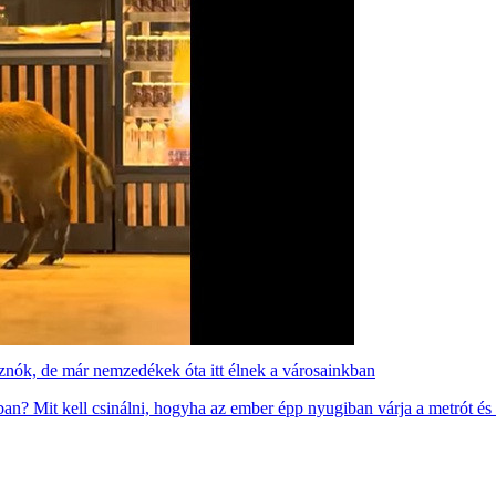
isznók, de már nemzedékek óta itt élnek a városainkban
ban? Mit kell csinálni, hogyha az ember épp nyugiban várja a metrót és