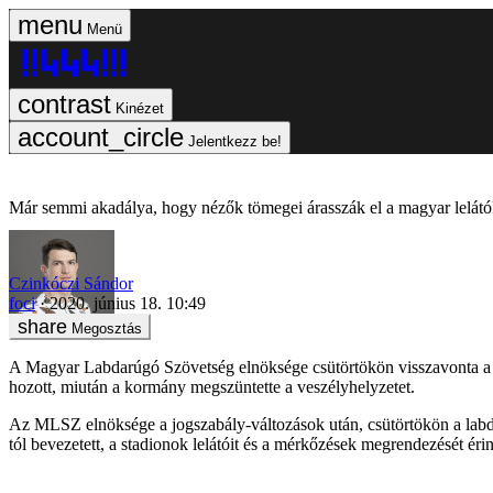
Menü
Kinézet
Jelentkezz be!
Már semmi akadálya, hogy nézők tömegei árasszák el a magyar lelátó
Czinkóczi Sándor
foci
2020. június 18. 10:49
Megosztás
A Magyar Labdarúgó Szövetség elnöksége csütörtökön visszavonta a h
hozott, miután a kormány megszüntette a veszélyhelyzetet.
Az MLSZ elnöksége a jogszabály-változások után, csütörtökön a labdar
tól bevezetett, a stadionok lelátóit és a mérkőzések megrendezését éri