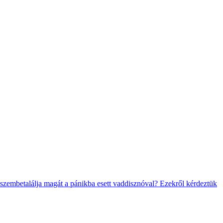
 szembetalálja magát a pánikba esett vaddisznóval? Ezekről kérdeztük