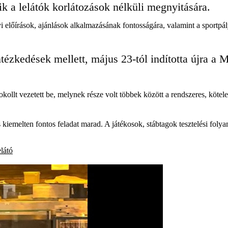
k a lelátók korlátozások nélküli megnyitására.
előírások, ajánlások alkalmazásának fontosságára, valamint a sportpály
ézkedések mellett, május 23-tól indította újra a
kollt vezetett be, melynek része volt többek között a rendszeres, kötelez
iemelten fontos feladat marad. A játékosok, stábtagok tesztelési folya
elátó