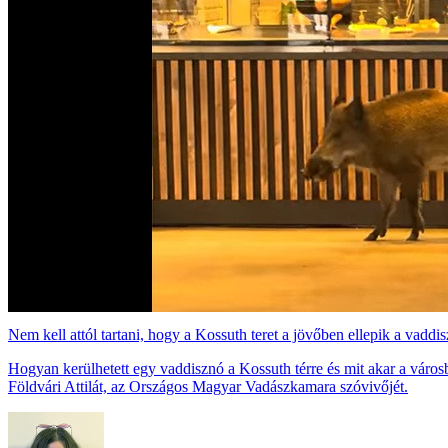
Nem kell attól tartani, hogy a Kossuth teret a jövőben ellepik a vadd
Hogyan kerülhetett egy vaddisznó a Kossuth térre és mit akar a város
Földvári Attilát, az Országos Magyar Vadászkamara szóvivőjét.