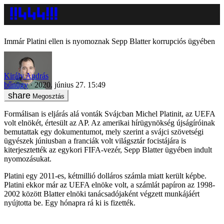
Immár Platini ellen is nyomoznak Sepp Blatter korrupciós ügyében
Király András
bűnügy
2020. június 27. 15:49
Megosztás
Formálisan is eljárás alá vonták Svájcban Michel Platinit, az UEFA
volt elnökét, értesült az AP. Az amerikai hírügynökség újságíróinak
bemutattak egy dokumentumot, mely szerint a svájci szövetségi
ügyészek júniusban a franciák volt világsztár focistájára is
kiterjesztették az egykori FIFA-vezér, Sepp Blatter ügyében indult
nyomozásukat.
Platini egy 2011-es, kétmillió dolláros számla miatt került képbe.
Platini ekkor már az UEFA elnöke volt, a számlát papíron az 1998-
2002 között Blatter elnöki tanácsadójaként végzett munkájáért
nyújtotta be. Egy hónapra rá ki is fizették.