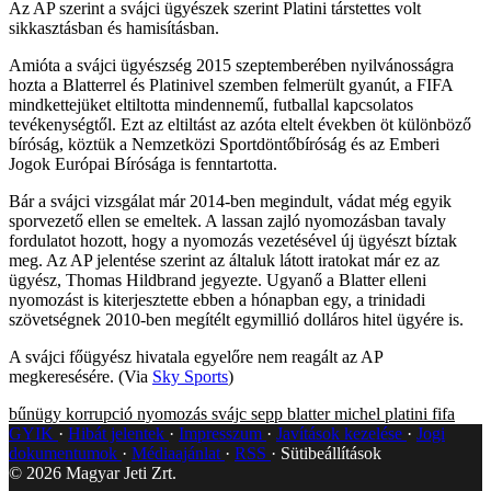
Az AP szerint a svájci ügyészek szerint Platini társtettes volt
sikkasztásban és hamisításban.
Amióta a svájci ügyészség 2015 szeptemberében nyilvánosságra
hozta a Blatterrel és Platinivel szemben felmerült gyanút, a FIFA
mindkettejüket eltiltotta mindennemű, futballal kapcsolatos
tevékenységtől. Ezt az eltiltást az azóta eltelt években öt különböző
bíróság, köztük a Nemzetközi Sportdöntőbíróság és az Emberi
Jogok Európai Bírósága is fenntartotta.
Bár a svájci vizsgálat már 2014-ben megindult, vádat még egyik
sporvezető ellen se emeltek. A lassan zajló nyomozásban tavaly
fordulatot hozott, hogy a nyomozás vezetésével új ügyészt bíztak
meg. Az AP jelentése szerint az általuk látott iratokat már ez az
ügyész, Thomas Hildbrand jegyezte. Ugyanő a Blatter elleni
nyomozást is kiterjesztette ebben a hónapban egy, a trinidadi
szövetségnek 2010-ben megítélt egymillió dolláros hitel ügyére is.
A svájci főügyész hivatala egyelőre nem reagált az AP
megkeresésére. (Via
Sky Sports
)
bűnügy
korrupció
nyomozás
svájc
sepp blatter
michel platini
fifa
GYIK
Hibát jelentek
Impresszum
Javítások kezelése
Jogi
dokumentumok
Médiaajánlat
RSS
Sütibeállítások
©
2026
Magyar Jeti Zrt.