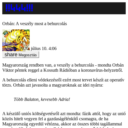
Orbán: A veszély most a behurcolás
plankog
politika
2020. július 10. 4:06
Megosztás
Magyarország rendben van, a veszély a behurcolás - mondta Orbán
Viktor péntek reggel a Kossuth Rádióban a koronavírus-helyzetről.
A behurcolás elleni védekezésről ezért most tervet készít az operatív
törzs. Orbán azt javasolta a magyaroknak az idei nyárra:
Több Balaton, kevesebb Adria!
A készülő uniós költségvetésről azt mondta: fázik attól, hogy az unió
közös hitelt vegyen fel a gazdaságélénkítő csomagra, de ha
Magyarország egyedül vétózna, akkor az összes többi tagállammal