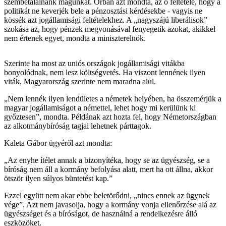
szembetalálnánk magunkat. Orbán azt mondta, az ő feltétele, hogy a
politikát ne keverjék bele a pénzosztási kérdésekbe - vagyis ne
kössék azt jogállamisági feltételekhez. A „nagyszájú liberálisok”
szokása az, hogy pénzek megvonásával fenyegetik azokat, akikkel
nem értenek egyet, mondta a miniszterelnök.
Szerinte ha most az uniós országok jogállamisági vitákba
bonyolódnak, nem lesz költségvetés. Ha viszont lennének ilyen
viták, Magyarország szerinte nem maradna alul.
„Nem lennék ilyen lendületes a németek helyében, ha összemérjük a
magyar jogállamiságot a némettel, lehet hogy mi kerülünk ki
győztesen”, mondta. Példának azt hozta fel, hogy Németországban
az alkotmánybíróság tagjai lehetnek párttagok.
Kaleta Gábor ügyéről azt mondta:
„Az enyhe ítélet annak a bizonyítéka, hogy se az ügyészség, se a
bíróság nem áll a kormány befolyása alatt, mert ha ott állna, akkor
ötször ilyen súlyos büntetést kap.”
Ezzel együtt nem akar ebbe beletörődni, „nincs ennek az ügynek
vége”. Azt nem javasolja, hogy a kormány vonja ellenőrzése alá az
ügyészséget és a bíróságot, de használná a rendelkezésre álló
eszközöket.