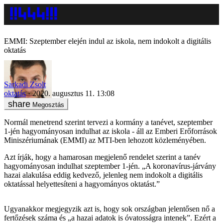
EMMI: Szeptember elején indul az iskola, nem indokolt a digitális
oktatás
Sarkadi Zsolt
oktatás
2020. augusztus 11. 13:08
Megosztás
Normál menetrend szerint tervezi a kormány a tanévet, szeptember
1-jén hagyományosan indulhat az iskola - áll az Emberi Erőforrások
Miniszériumának (EMMI) az MTI-ben lehozott közleményében.
Azt írják, hogy a hamarosan megjelenő rendelet szerint a tanév
hagyományosan indulhat szeptember 1-jén. „A koronavírus-járvány
hazai alakulása eddig kedvező, jelenleg nem indokolt a digitális
oktatással helyettesíteni a hagyományos oktatást.”
Ugyanakkor megjegyzik azt is, hogy sok országban jelentősen nő a
fertőzések száma és „a hazai adatok is óvatosságra intenek”. Ezért a