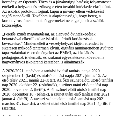
kormány, az Operatív Törzs és a járványügyi hatóság folyamatosan
értékeli a helyzetet és szükség esetén további intézkedésekről dönt.
Az iskolák protokollt fognak kapni a járvány elleni védekezést
segítő teendőkről. Továbbra is alapfontosságú, hogy beteg, a
koronavírus tüneteit mutató gyermeket ne engedjenek a szülők
közösségbe.
„Felelős szülői magatartással, az alapvető óvintézkedések
betartásával elkerülhető az iskolákat érintő korlátozások
bevezetése.” Mindemellett a veszélyhelyzet idején elrendelt és
sikeresen működő tantermen kívüli, digitális munkarendben gyűjtött
tapasztalatokat és eredményeket az EMMI, az iskolák és a
pedagógusok is elemzik, és szakmai egyeztetéseket követően a
hagyományos iskolarend keretében is alkalmazzák.
A 2020/2021. tanévben a tanítási év első tanítási napja 2020.
szeptember 1. (kedd) és utolsó tanítási napja 2021. június 15. Az
első félév 2021. január 22-ig tart. Az őszi szünet előtti utolsó tanítási
nap 2020. október 22. (csütörtök), a szünet utáni első tanítási nap.
2020. november 2. (hétfő). A téli szünet előtti utolsó tanítási nap
2020. december 18. (péntek), a szünet utáni első tanítási nap 2021.
január 4. (hétfő). A tavaszi szünet előtti utolsó tanítási nap 2021.
március 31. (szerda), a szünet utáni első tanítási nap 2021. április 7.
(szerda).