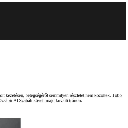
olt kezelésen, betegségéről semmilyen részletet nem közöltek. Több
Dzsábir Ál Szabáh követi majd kuvaiti trónon.