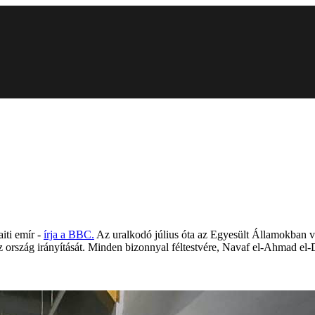
iti emír -
írja a BBC.
Az uralkodó július óta az Egyesült Államokban v
 ország irányítását. Minden bizonnyal féltestvére, Navaf el-Ahmad el-