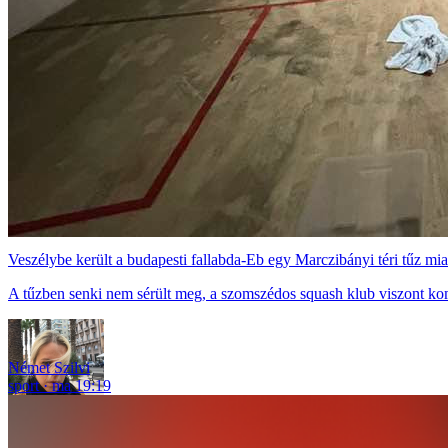
Veszélybe került a budapesti fallabda-Eb egy Marczibányi téri tűz mia
A tűzben senki nem sérült meg, a szomszédos squash klub viszont ko
Német Szilvi
sport
ma 19:19