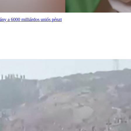
ány a 6000 milliárdos uniós pénzt