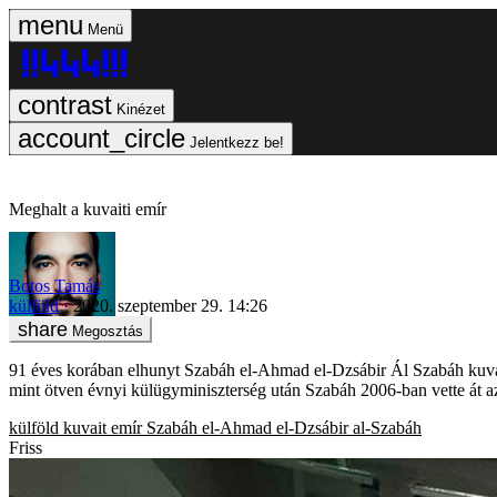
Menü
Kinézet
Jelentkezz be!
Meghalt a kuvaiti emír
Botos Tamás
külföld
2020. szeptember 29. 14:26
Megosztás
91 éves korában elhunyt Szabáh el-Ahmad el-Dzsábir Ál Szabáh kuva
mint ötven évnyi külügyminiszterség után Szabáh 2006-ban vette át az
külföld
kuvait
emír
Szabáh el-Ahmad el-Dzsábir al-Szabáh
Friss