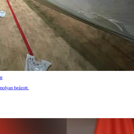
tt
molyan beázott.