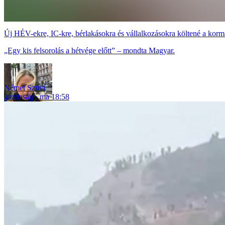
Új HÉV-ekre, IC-kre, bérlakásokra és vállalkozásokra költené a korm
„Egy kis felsorolás a hétvége előtt” – mondta Magyar.
Német Szilvi
gazdaság
ma 18:58