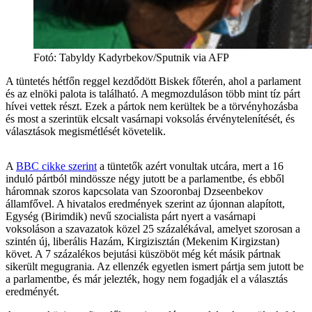
Fotó
:
Tabyldy Kadyrbekov/Sputnik via AFP
A tüntetés hétfőn reggel kezdődött Biskek főterén, ahol a parlament
és az elnöki palota is található. A megmozduláson több mint tíz párt
hívei vettek részt. Ezek a pártok nem kerültek be a törvényhozásba
és most a szerintük elcsalt vasárnapi voksolás érvénytelenítését, és
választások megismétlését követelik.
A
BBC cikke szerint
a tüntetők azért vonultak utcára, mert a 16
induló pártból mindössze négy jutott be a parlamentbe, és ebből
háromnak szoros kapcsolata van Szooronbaj Dzseenbekov
államfővel. A hivatalos eredmények szerint az újonnan alapított,
Egység (Birimdik) nevű szocialista párt nyert a vasárnapi
voksoláson a szavazatok közel 25 százalékával, amelyet szorosan a
szintén új, liberális Hazám, Kirgizisztán (Mekenim Kirgizstan)
követ. A 7 százalékos bejutási küszöböt még két másik pártnak
sikerült megugrania. Az ellenzék egyetlen ismert pártja sem jutott be
a parlamentbe, és már jelezték, hogy nem fogadják el a választás
eredményét.