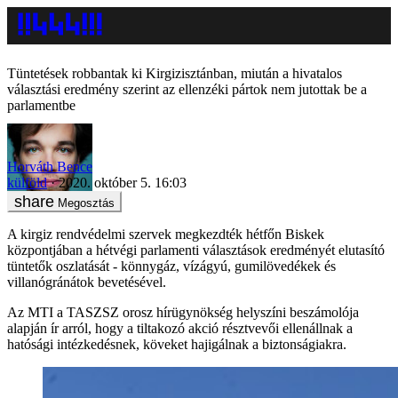
Tüntetések robbantak ki Kirgizisztánban, miután a hivatalos
választási eredmény szerint az ellenzéki pártok nem jutottak be a
parlamentbe
Horváth Bence
külföld
2020. október 5. 16:03
Megosztás
A kirgiz rendvédelmi szervek megkezdték hétfőn Biskek
központjában a hétvégi parlamenti választások eredményét elutasító
tüntetők oszlatását - könnygáz, vízágyú, gumilövedékek és
villanógránátok bevetésével.
Az MTI a TASZSZ orosz hírügynökség helyszíni beszámolója
alapján ír arról, hogy a tiltakozó akció résztvevői ellenállnak a
hatósági intézkedésnek, köveket hajigálnak a biztonságiakra.