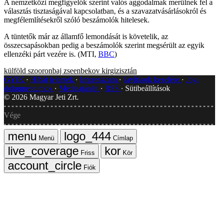
A nemzetközi megfigyelők szerint valós aggodalmak merülnek fel a
választás tisztaságával kapcsolatban, és a szavazatvásárlásokról és
megfélemlítésekről szóló beszámolók hitelesek.
A tüntetők már az államfő lemondását is követelik, az
összecsapásokban pedig a beszámolók szerint megsérült az egyik
ellenzéki párt vezére is. (MTI,
BBC
)
külföld
szooronbaj zseenbekov
kirgizisztán
GYIK
Hibát jelentek
Impresszum
Javítások kezelése
Jogi
dokumentumok
Médiaajánlat
RSS
Sütibeállítások
©
2026
Magyar Jeti Zrt.
Vége
Menü
Címlap
Friss
Kör
Fiók